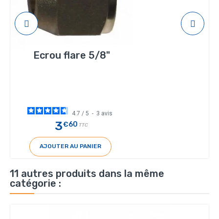
Ecrou flare 5/8"
4.7
/
5
-
3
avis
3
€60
TTC
AJOUTER AU PANIER
11 autres produits dans la même
catégorie :