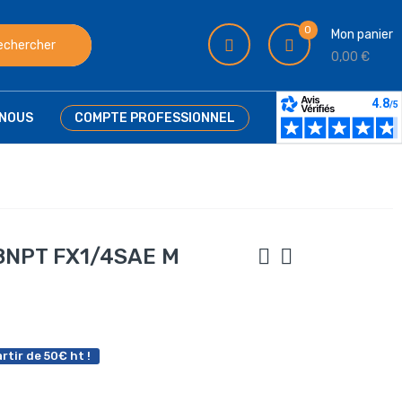
0
Mon panier
echercher
0,00 €
NOUS
COMPTE PROFESSIONNEL
/8NPT FX1/4SAE M
rtir de 50€ ht !