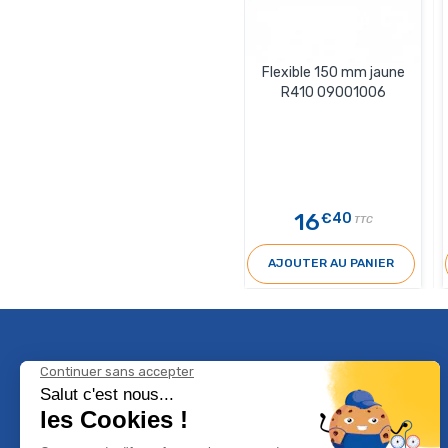
Flexible 150 mm jaune
R410 09001006
16
€40
TTC
AJOUTER AU PANIER