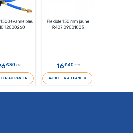
e 1500+vanne bleu
Flexible 150 mm jaune
Mano pulse radi
10 12000260
R407 09001003
26
16
22
€80
€40
€
TTC
TTC
T
TER AU PANIER
AJOUTER AU PANIER
AJOUTER AU 