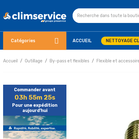
Catégories
ACCUEIL
NETTOYAGE CL
Accueil
Outillage
By-pass et flexibles
Flexible et accessoir
Commander avant
03h 55m 25s
Pour une expédition
aujourd'hui