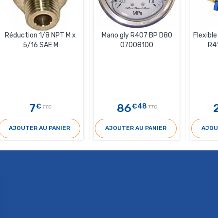
Réduction 1/8 NPT M x
Mano gly R407 BP D80
Flexibl
5/16 SAE M
07008100
R4
7
86
€
€48
TTC
TTC
AJOUTER AU PANIER
AJOUTER AU PANIER
AJOU