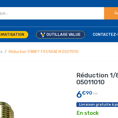
R
IMATISATION
OUTILLAGE VALUE
CONTACTEZ-
es
Réduction 1/8NPT FX1/4SAE M 05011010
Réduction 1
05011010
6
€90
TTC
Livraison gratuite à pa
En stock