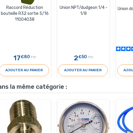
Raccord Réduction
Union NPT/dudgeon 1/4 -
Union d
bouteille R32 sortie 5/16
1/8
11004038
17
2
€80
€50
TTC
TTC
AJOUTER AU PANIER
AJOUTER AU PANIER
AJOU
ans la même catégorie :