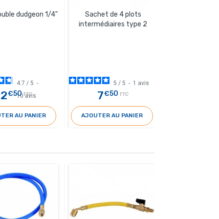
Réduction 1/8
ouble dudgeon 1/4"
Sachet de 4 plots
5/16 SA
intermédiaires type 2
4.7
/
5
-
5
/
5
-
1
avis
2
7
6
€50
€50
€90
TTC
TTC
T
10
avis
TER AU PANIER
AJOUTER AU PANIER
AJOUTER AU 