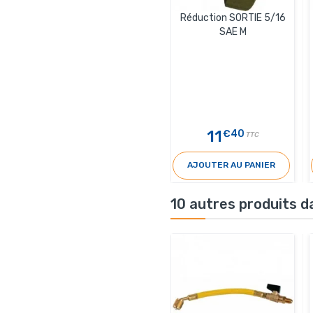
Réduction SORTIE 5/16
SAE M
11
€40
TTC
AJOUTER AU PANIER
10 autres produits d