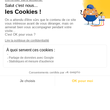
Informations

Climservice

Informations

Votre compte

Inscrivez-vous à notre newsletter

© 2025
Groupe Proservice
Tous droits réservés