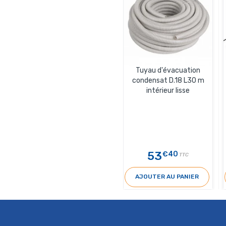
Tuyau d'évacuation
condensat D.18 L30 m
intérieur lisse
53
€40
TTC
AJOUTER AU PANIER