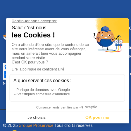
Climservi
Mentions léga
Contactez-n
Plan du site
Qui sommes-
Nous contacter :
sav@groupeproservice.fr
© 2025
Groupe Proservice
Tous droits réservés