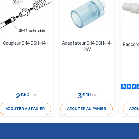
Coupleur D.14 DSH-14H
Adaptateur D.14 DSH-14-
Raccord
16V
2
3
€50
€10
TTC
TTC
AJOUTER AU PANIER
AJOUTER AU PANIER
AJOU