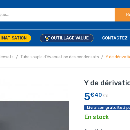
R
IMATISATION
OUTILLAGE VALUE
CONTACTEZ-
densats
Tube souple d'évacuation des condensats
Y de dériva
Y de dérivat
5
€40
TTC
Livraison gratuite à pa
En stock