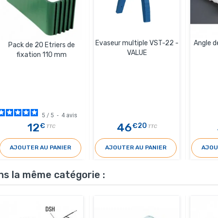
Evaseur multiple VST-22 -
Angle d
Pack de 20 Etriers de
VALUE
fixation 110 mm
5
/
5
-
4
avis
12
46
€
€20
TTC
TTC
AJOUTER AU PANIER
AJOUTER AU PANIER
AJOU
ns la même catégorie :