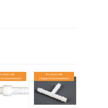
n cours de
En cours de
rovisionnement
réapprovisionnement