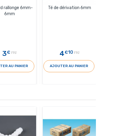
d rallonge 6mm-
Té de dérivation 6mm
6mm
3
4
€
€10
TTC
TTC
TER AU PANIER
AJOUTER AU PANIER