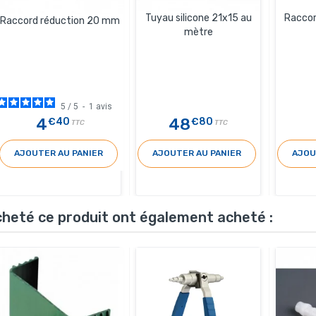
Tuyau silicone 21x15 au
Raccor
Raccord réduction 20 mm
mètre
5
/
5
-
1
avis
4
48
€40
€80
TTC
TTC
AJOUTER AU PANIER
AJOUTER AU PANIER
AJOU
acheté ce produit ont également acheté :