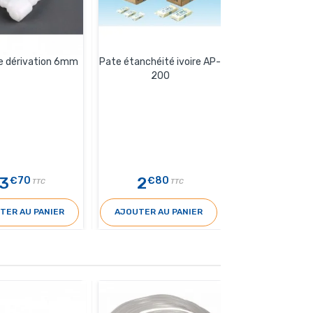
e dérivation 6mm
Pate étanchéité ivoire AP-
Manchon coudé
200
condensat/dét
GOTE
5
/
3
2
7
€70
€80
€60
TTC
TTC
TER AU PANIER
AJOUTER AU PANIER
AJOUTER AU 