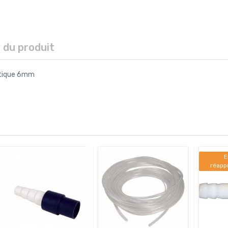
s du produit
stique 6mm
E
réapp