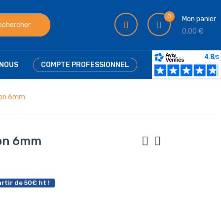
0
Mon panier
echercher
0,00 €
NOUS
COMPTE PROFESSIONNEL
tion 6mm
ion 6mm
rtir de 50€ ht !