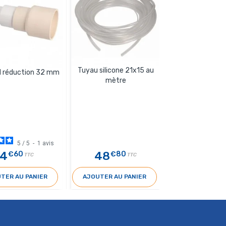
Tuyau silicone 21x15 au
 réduction 32 mm
Raccord réduct
mètre
5
/
5
-
1
avis
5
/
4
48
4
€60
€80
€40
TTC
TTC
TER AU PANIER
AJOUTER AU PANIER
AJOUTER AU 