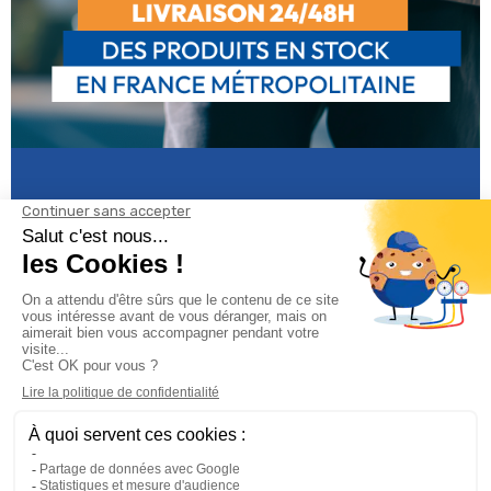
Informations

Climservice
