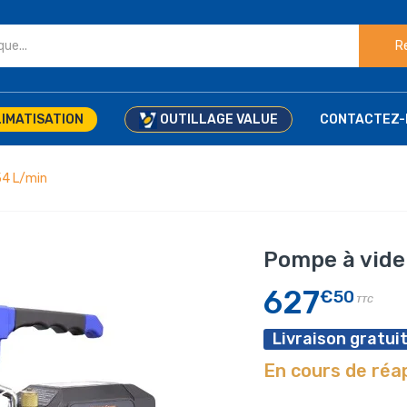
R
IMATISATION
OUTILLAGE VALUE
CONTACTEZ-
54 L/min
Pompe à vide
627
€50
TTC
Livraison gratuit
En cours de ré