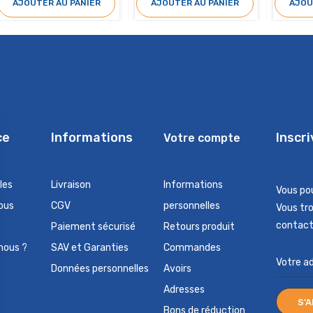
AJOUTER AU PANIER
AJOUTER AU PANIER
AJOU
ce
Informations
Inscr
Votre compte
les
Livraison
Informations
Vous po
ous
CGV
personnelles
Vous tr
contact 
Paiement sécurisé
Retours produit
nous ?
SAV et Garanties
Commandes
Données personnelles
Avoirs
Adresses
Bons de réduction