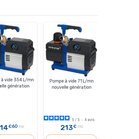
à vide 354 L/mn
Pompe à vide 19
Pompe à vide 71 L/mn
elle génération
i280SV – 
nouvelle génération
5
/
5
-
4
avis
14
213
521
€60
€
€3
TTC
TTC