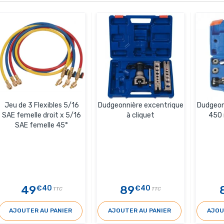
Jeu de 3 Flexibles 5/16
Dudgeonnière excentrique
Dudgeon
SAE femelle droit x 5/16
à cliquet
450 
SAE femelle 45°
49
89
€40
€40
TTC
TTC
AJOUTER AU PANIER
AJOUTER AU PANIER
AJOU