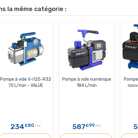
ns la même catégorie :
Pompe à vide V-i125-R32
Pompe à vide numérique
Pompe 
70 L/min – VALUE
184 L/min
nouv
234
587
5
€80
€99
TTC
TTC