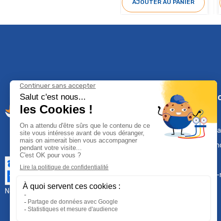
AJOUTER AU PANIER
Climservi
Mentions léga
Contactez-n
Plan du site
Qui sommes-
Nous contacter :
sav@groupeproservice.fr