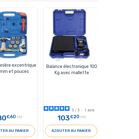
nière excentrique
Tournevis démo
Balance électronique 100
mm et pouces
Kg avec mallette
5
/
5
-
1
avis
80
103
11
€60
€20
€60
TTC
TTC
TER AU PANIER
AJOUTER AU PANIER
AJOUTER AU 