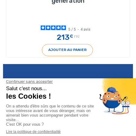
génération
5
/
5
-
4
avis
213
€
TTC
AJOUTER AU PANIER
Informations
