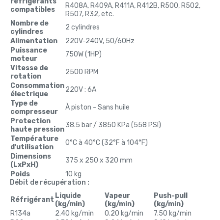
réfrigérants
R408A, R409A, R411A, R412B, R500, R502,
compatibles
R507, R32, etc.
Nombre de
2 cylindres
cylindres
Alimentation
220V-240V, 50/60Hz
Puissance
750W (1HP)
moteur
Vitesse de
2500 RPM
rotation
Consommation
220V : 6A
électrique
Type de
À piston - Sans huile
compresseur
Protection
38.5 bar / 3850 KPa (558 PSI)
haute pression
Température
0°C à 40°C (32°F à 104°F)
d'utilisation
Dimensions
375 x 250 x 320 mm
(LxPxH)
Poids
10 kg
Débit de récupération :
Liquide
Vapeur
Push-pull
Réfrigérant
(kg/min)
(kg/min)
(kg/min)
R134a
2.40 kg/min
0.20 kg/min
7.50 kg/min