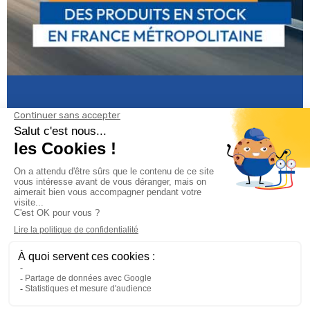
Informations

Climservice

Informations
