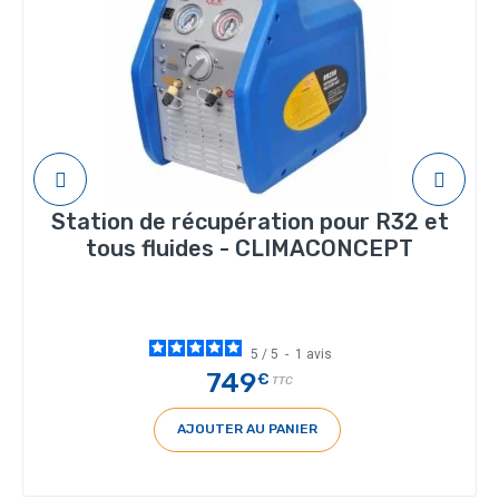
Station de récupération pour R32 et
tous fluides - CLIMACONCEPT
5
/
5
-
1
avis
749
€
TTC
AJOUTER AU PANIER