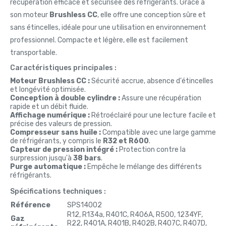
récupération efficace et sécurisée des réfrigérants. Grâce à
son moteur
Brushless CC
, elle offre une conception sûre et
sans étincelles, idéale pour une utilisation en environnement
professionnel. Compacte et légère, elle est facilement
transportable.
Caractéristiques principales :
Moteur Brushless CC :
Sécurité accrue, absence d'étincelles
et longévité optimisée.
Conception à double cylindre :
Assure une récupération
rapide et un débit fluide.
Affichage numérique :
Rétroéclairé pour une lecture facile et
précise des valeurs de pression.
Compresseur sans huile :
Compatible avec une large gamme
de réfrigérants, y compris le
R32 et R600
.
Capteur de pression intégré :
Protection contre la
surpression jusqu'à
38 bars
.
Purge automatique :
Empêche le mélange des différents
réfrigérants.
Spécifications techniques :
Référence
SPS14002
R12, R134a, R401C, R406A, R500, 1234YF,
Gaz
R22, R401A, R401B, R402B, R407C, R407D,