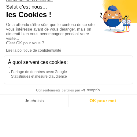
Informations

Climservice

Informations

Votre compte

Inscrivez-vous à notre newsletter

© 2025
Groupe Proservice
Tous droits réservés