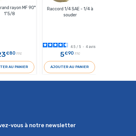
rand rayon MF 90°
Manchon réd
Raccord 1/4 SAE - 1/4 à
1"5/8
FF1"3/8-1
souder
4.5
/
5
-
4
avis
23
5
7
€80
€90
€40
TTC
TTC
T
TER AU PANIER
AJOUTER AU PANIER
AJOUTER AU 
ivez-vous à notre newsletter