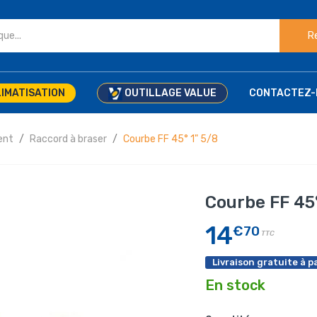
R
IMATISATION
OUTILLAGE VALUE
CONTACTEZ-
ent
Raccord à braser
Courbe FF 45° 1" 5/8
Courbe FF 45°
14
€70
TTC
Livraison gratuite à pa
En stock