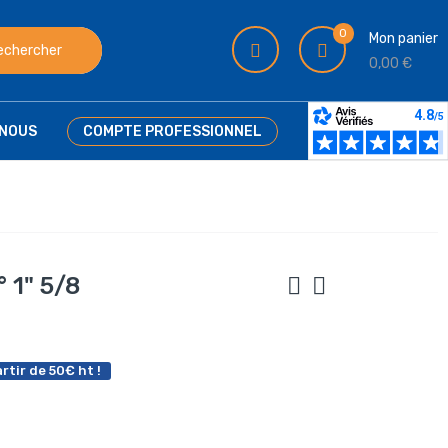
0
Mon panier
echercher
0,00 €
NOUS
COMPTE PROFESSIONNEL
 1" 5/8
rtir de 50€ ht !