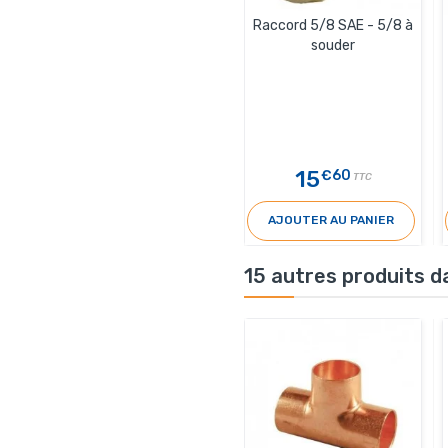
Raccord 5/8 SAE - 5/8 à
souder
15
€60
TTC
AJOUTER AU PANIER
15 autres produits d