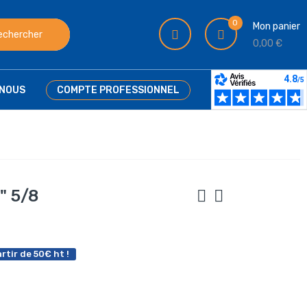
0
Mon panier
echercher
0,00 €
NOUS
COMPTE PROFESSIONNEL
" 5/8
rtir de 50€ ht !