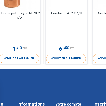
Courbe petit rayon MF 90°
Courbe FF 45° 1" 1/8
Courb
1/2"
1
6
€10
€50
TTC
TTC
AJOUTER AU PANIER
AJOUTER AU PANIER
AJOU
ce
Informations
Inscr
Votre compte