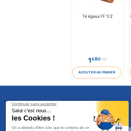
Té égaux FF 1/2
1
€80
TTC
AJOUTER AU PANIER
Climservi