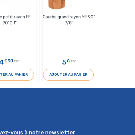
e petit rayon FF
Courbe grand rayon MF 90°
Manchon cuivre
90°C 1"
7/8"
FF 1/4
4
5
0
€90
€
€60
TTC
TTC
T
TER AU PANIER
AJOUTER AU PANIER
AJOUTER AU 
ivez-vous à notre newsletter