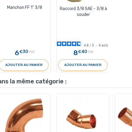
Manchon FF 1" 3/8
Raccord 3/8 SAE - 3/8 à
souder
4.8
/
5
-
4
avis
6
8
€30
€40
TTC
TTC
AJOUTER AU PANIER
AJOUTER AU PANIER
ans la même catégorie :