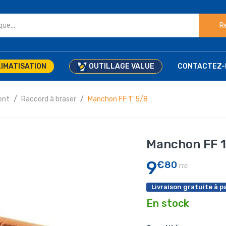
R
IMATISATION
OUTILLAGE VALUE
CONTACTEZ-
ent
Raccord à braser
Manchon FF 1" 5/8
Manchon FF 1
9
€80
TTC
Livraison gratuite à pa
En stock