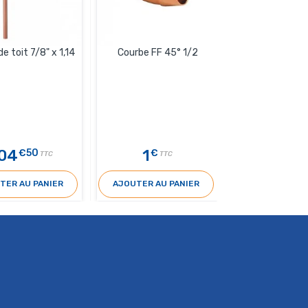
de toit 7/8" x 1,14
Courbe FF 45° 1/2
Manchon rédu
1"1/8-3
04
1
4
€50
€
€70
TTC
TTC
TER AU PANIER
AJOUTER AU PANIER
AJOUTER AU 