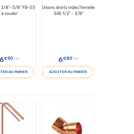
 3/8’’–3/8’’ FB-03
Unions droits mâle/femelle
Garniture con
à souder
SAE 1/2" - 3/8"
raccord flar
5
/
6
6
0
€90
€80
€50
TTC
TTC
TER AU PANIER
AJOUTER AU PANIER
AJOUTER AU 