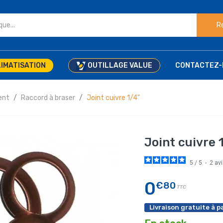
R
IMATISATION
OUTILLAGE VALUE
CONTACTEZ-
ent
Raccord à braser
Joint cuivre 1/4"
Joint cuivre 
5
/
5
-
2
av
0
€80
TTC
Livraison gratuite à pa