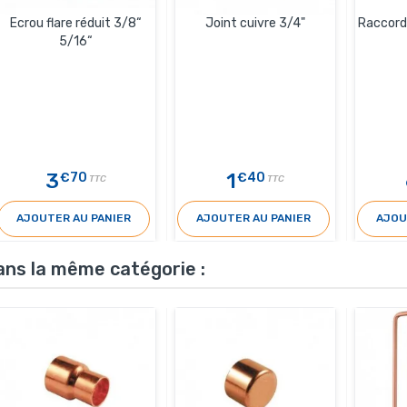
Ecrou flare réduit 3/8“
Joint cuivre 3/4"
Raccord
5/16“
3
1
€70
€40
TTC
TTC
AJOUTER AU PANIER
AJOUTER AU PANIER
AJOU
ans la même catégorie :