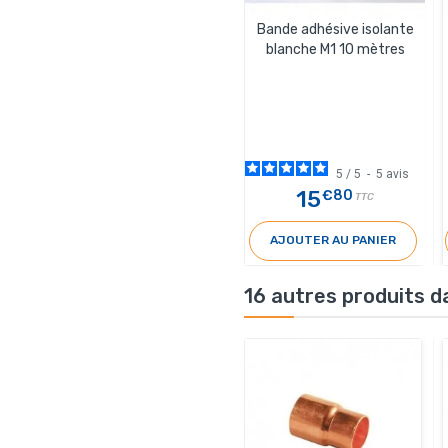
Bande adhésive isolante
blanche M1 10 mètres
5
/
5
-
5
avis
15
€80
TTC
AJOUTER AU PANIER
16 autres produits d