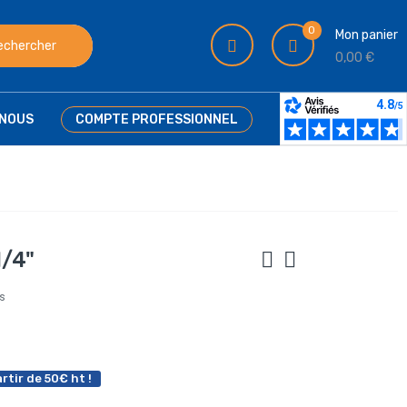
0
Mon panier
echercher
0,00 €
NOUS
COMPTE PROFESSIONNEL
1/4"
is
rtir de 50€ ht !