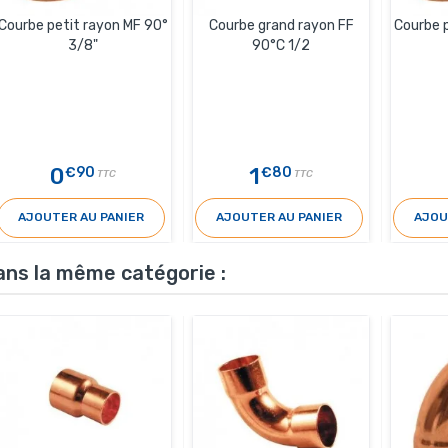
Courbe petit rayon MF 90°
Courbe grand rayon FF
Courbe 
3/8"
90°C 1/2
0
1
€90
€80
TTC
TTC
AJOUTER AU PANIER
AJOUTER AU PANIER
AJOU
ans la même catégorie :