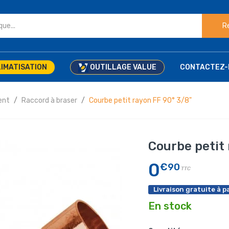
R
IMATISATION
OUTILLAGE VALUE
CONTACTEZ-
ent
Raccord à braser
Courbe petit rayon FF 90° 3/8"
Courbe petit 
0
€90
TTC
Livraison gratuite à pa
En stock