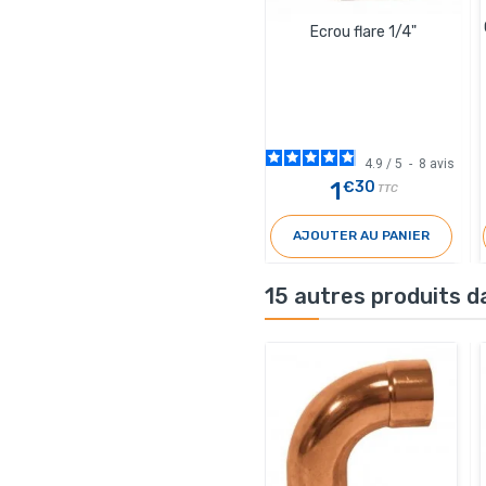
Ecrou flare 1/4"
4.9
/
5
-
8
avis
1
€30
TTC
AJOUTER AU PANIER
15 autres produits d