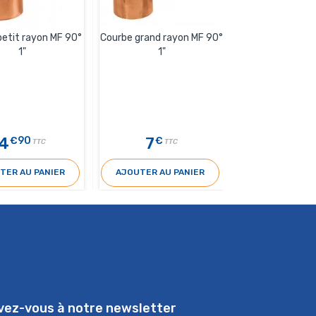
petit rayon MF 90°
Courbe grand rayon MF 90°
Té égaux FF 
1"
1"
4
7
30
€90
€
€20
TTC
TTC
TER AU PANIER
AJOUTER AU PANIER
AJOUTER AU 
ivez-vous à notre newsletter