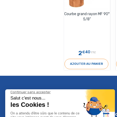
Courbe grand rayon MF 90°
5/8"
2
€40
TTC
AJOUTER AU PANIER
Climservi