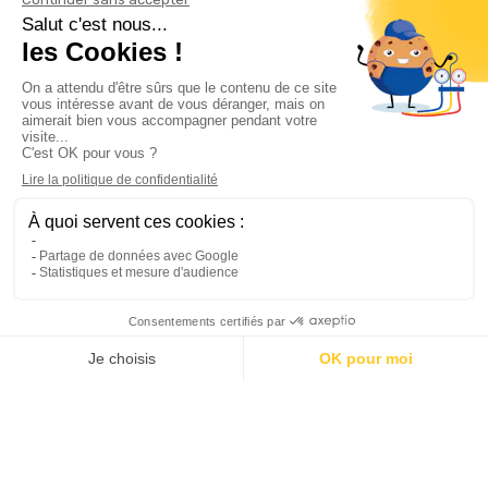
Informations

Climservice

Informations

Votre compte

Inscrivez-vous à notre newsletter

© 2025
Groupe Proservice
Tous droits réservés