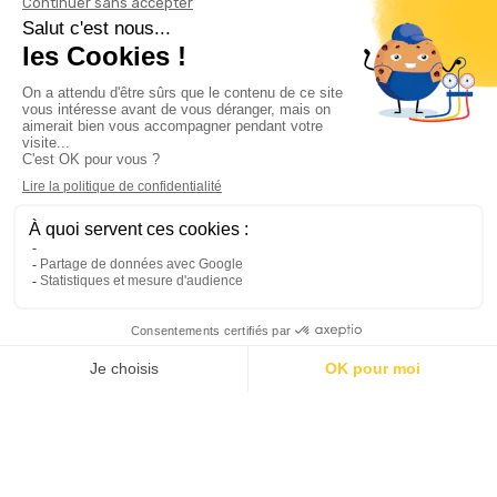
Informations

Climservice

Informations

Votre compte

Inscrivez-vous à notre newsletter

© 2025
Groupe Proservice
Tous droits réservés