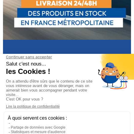
Informations

Climservice

Informations