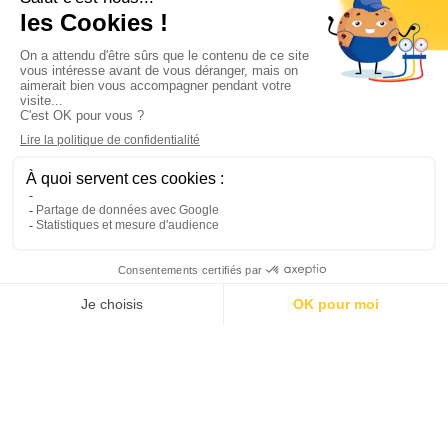
Informations

Climservice

Informations

Votre compte

Inscrivez-vous à notre newsletter

© 2025
Groupe Proservice
Tous droits réservés