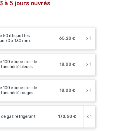
3 à 5 jours ouvrés
e 50 étiquettes
65,20 €
x 1
que 70 x 130 mm
e 100 étiquettes de
18,00 €
x 1
étanchéité bleues
e 100 étiquettes de
18,00 €
x 1
étanchéité rouges
 de gaz réfrigérant
172,60 €
x 1