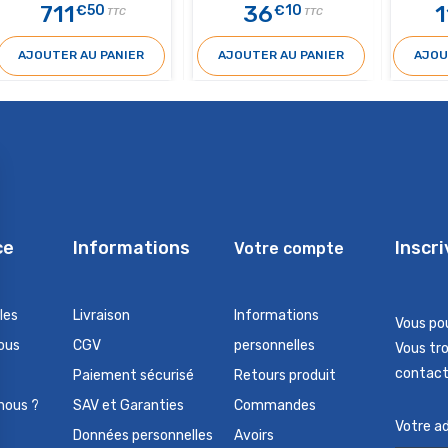
711
36
1
€50
€10
TTC
TTC
AJOUTER AU PANIER
AJOUTER AU PANIER
AJOU
ce
Informations
Inscr
Votre compte
les
Livraison
Informations
Vous po
ous
CGV
personnelles
Vous tr
contact 
Paiement sécurisé
Retours produit
nous ?
SAV et Garanties
Commandes
Données personnelles
Avoirs