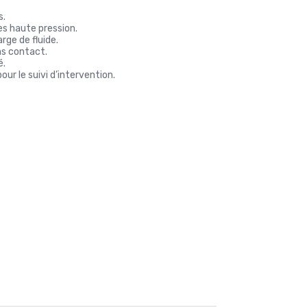
s.
es haute pression.
arge de fluide.
ns contact.
é.
r le suivi d’intervention.