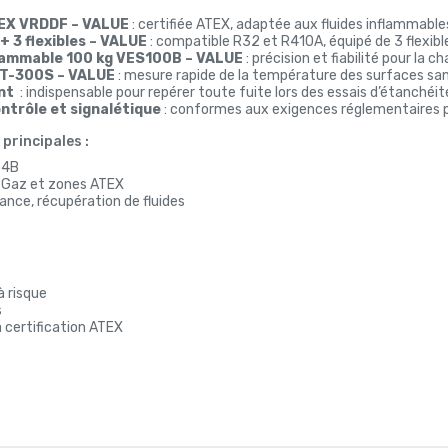
TEX VRDDF – VALUE
: certifiée ATEX, adaptée aux fluides inflammable
+ 3 flexibles – VALUE
: compatible R32 et R410A, équipé de 3 flexibl
rammable 100 kg VES100B – VALUE
: précision et fiabilité pour la ch
IT-300S – VALUE
: mesure rapide de la température des surfaces sa
ant
: indispensable pour repérer toute fuite lors des essais d’étanchéit
ntrôle et signalétique
: conformes aux exigences réglementaires pou
principales :
54B
-Gaz et zones ATEX
nance, récupération de fluides
à risque
s
a certification ATEX