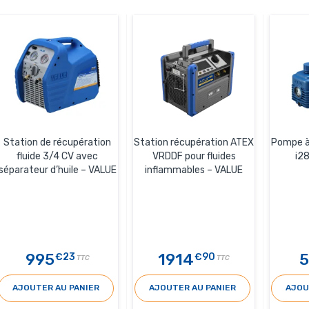
Station de récupération
Station récupération ATEX
Pompe à 
fluide 3/4 CV avec
VRDDF pour fluides
i2
séparateur d’huile – VALUE
inflammables – VALUE
995
1914
5
€23
€90
TTC
TTC
AJOUTER AU PANIER
AJOUTER AU PANIER
AJOU