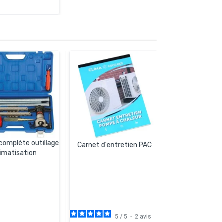
complète outillage
Carnet d'entretien PAC
limatisation
5
/
5
-
2
avis