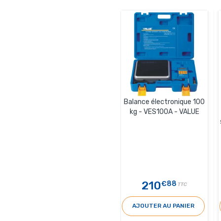
Balance électronique 100
kg - VES100A - VALUE
210
€88
TTC
AJOUTER AU PANIER