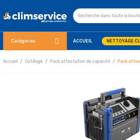
Catégories
ACCUEIL
NETTOYAGE CL
Accueil
Outillage
Pack attestation de capacité
Pack attes