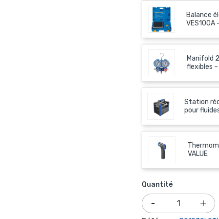
Balance él
VES100A 
Manifold 
flexibles 
Station r
pour fluid
Thermomè
VALUE
Quantité