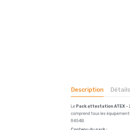
Description
Détail
Le
Pack attestation ATEX - 
comprend tous les équipements i
R454B.
Contenu du pack :