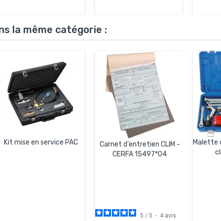
ns la même catégorie :
Kit mise en service PAC
Malette 
Carnet d'entretien CLIM -
c
CERFA 15497*04
5
/
5
-
4
avis