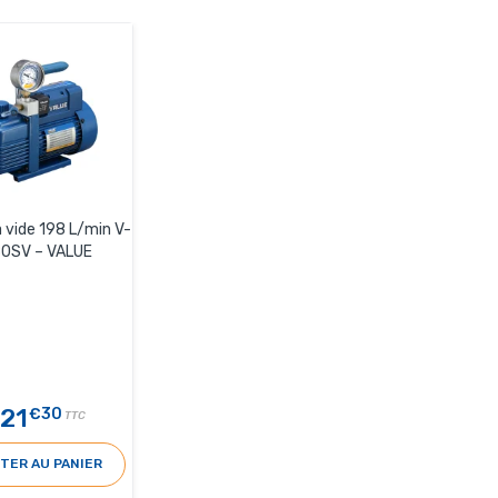
vide 198 L/min V-
80SV – VALUE
21
€30
TTC
TER AU PANIER