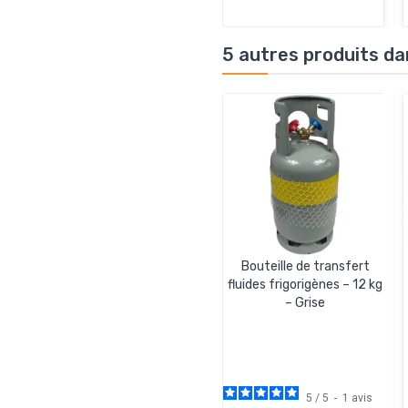
5 autres produits da
Bouteille de transfert
fluides frigorigènes – 12 kg
– Grise
5
/
5
-
1
avis