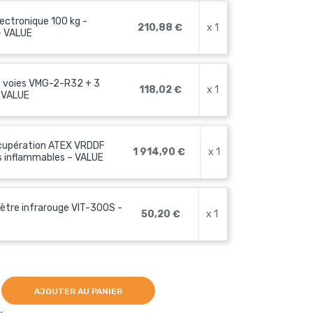
ectronique 100 kg -
210,88 €
x 1
- VALUE
2 voies VMG-2-R32 + 3
118,02 €
x 1
– VALUE
écupération ATEX VRDDF
1 914,90 €
x 1
es inflammables – VALUE
tre infrarouge VIT-300S -
50,20 €
x 1
AJOUTER AU PANIER