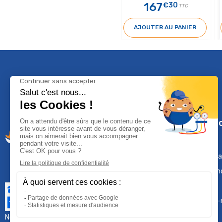
167
€30
TTC
AJOUTER AU PANIER
Climservi
Mentions léga
Contactez-n
Plan du site
Qui sommes-
Nous contacter :
sav@groupeproservice.fr