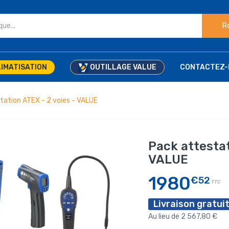
R
IMATISATION
OUTILLAGE VALUE
CONTACTEZ-
tation ATEX - 2 voies - VALUE
Pack attestat
VALUE
1980
€52
TTC
Livraison gratuit
Au lieu de 2 567,80 €