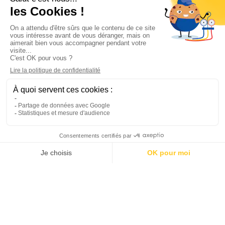
Informations

Climservice

Informations

Votre compte

Inscrivez-vous à notre newsletter

© 2025
Groupe Proservice
Tous droits réservés