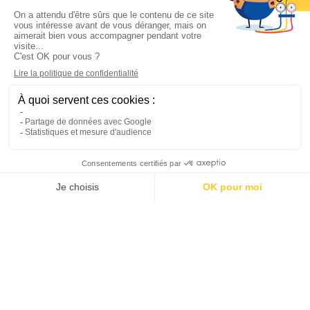
Informations

Climservice

Informations

Votre compte

Inscrivez-vous à notre newsletter

© 2025
Groupe Proservice
Tous droits réservés