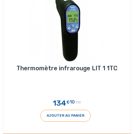
Thermomètre infrarouge LIT 1 1TC
134
€10
TTC
AJOUTER AU PANIER