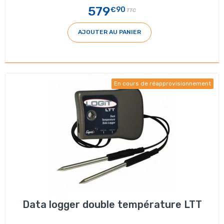
579
€90
TTC
AJOUTER AU PANIER
En cours de réapprovisionnement
Data logger double température LTT