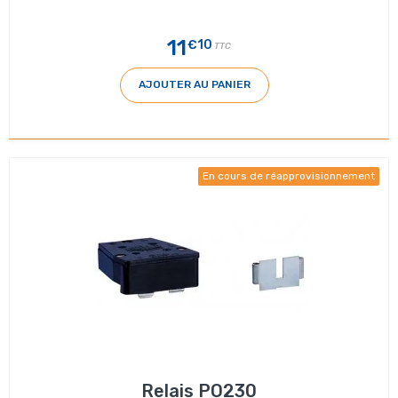
11
€10
TTC
AJOUTER AU PANIER
En cours de réapprovisionnement
Relais PO230