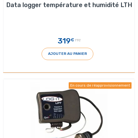
Data logger température et humidité LTH
319
€
TTC
AJOUTER AU PANIER
En cours de réapprovisionnement