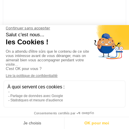
15
€35
TTC
AJOUTER AU PANIER
En cours de réapprovisionnement