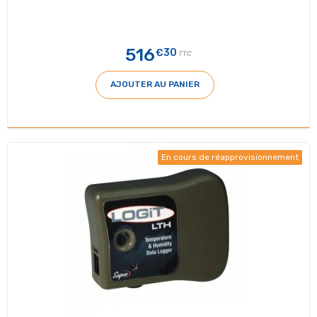
516
€30
TTC
AJOUTER AU PANIER
En cours de réapprovisionnement