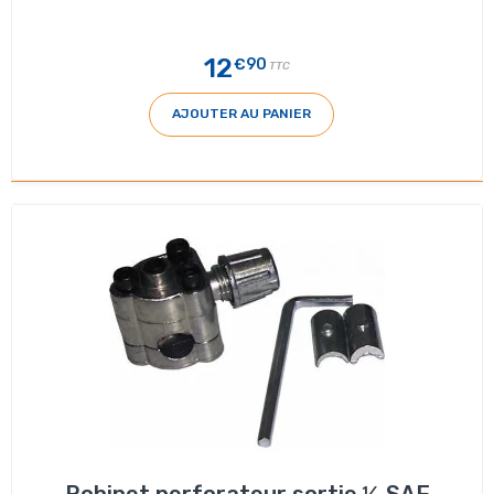
12
€90
TTC
AJOUTER AU PANIER
Robinet perforateur sortie ¼ SAE