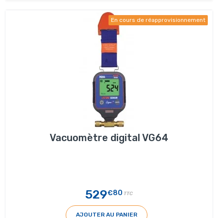
En cours de réapprovisionnement
Vacuomètre digital VG64
529
€80
TTC
AJOUTER AU PANIER