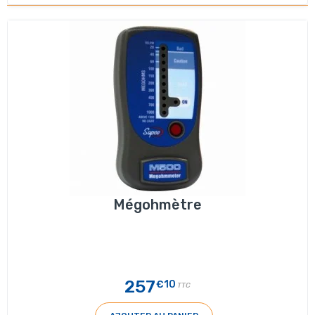
Mégohmètre
257
€10
TTC