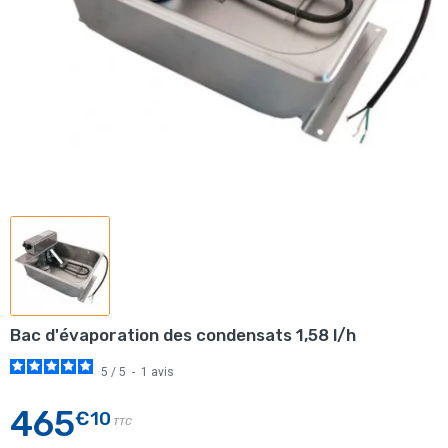
Bac d'évaporation des condensats 1,58 l/h
5
/
5
-
1
avis
465
€10
TTC