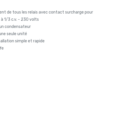
nt de tous les relais avec contact surcharge pour
à 1/3 c.v. - 230 volts
c un condensateur
une seule unité
allation simple et rapide
fe