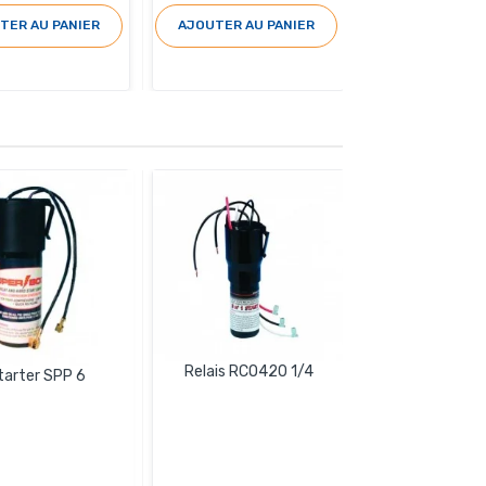
TER AU PANIER
AJOUTER AU PANIER
Relais RCO420 1/4
tarter SPP 6
Condensateu
CBB6