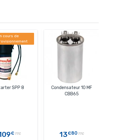
n cours de
rovisionnement
arter SPP 8
Condensateur 10 MF
CBB65
109
13
€
€80
TTC
TTC