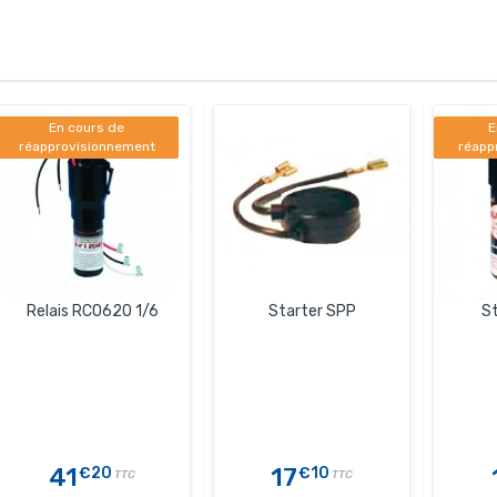
En cours de
E
réapprovisionnement
réapp
Relais RCO620 1/6
Starter SPP
St
41
17
€20
€10
TTC
TTC