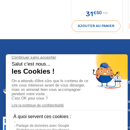
31
€50
TTC
AJOUTER AU PANIER
Climservi
Mentions léga
Contactez-n
Plan du site
Qui sommes-