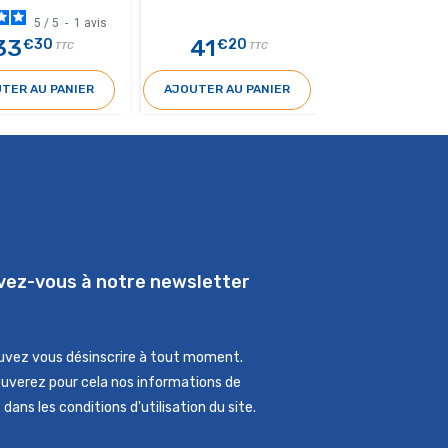
5
/
5
-
1
avis
5
/
33
41
23
€30
€20
€4
TTC
TTC
TER AU PANIER
AJOUTER AU PANIER
AJOUTER AU 
ivez-vous à notre newsletter
uvez vous désinscrire à tout moment.
ouverez pour cela nos informations de
dans les conditions d'utilisation du site.