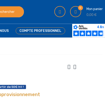
0
Mon panier
echercher
0,00 €
NOUS
COMPTE PROFESSIONNEL
rtir de 50€ ht !
approvisionnement