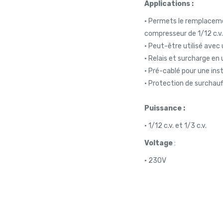
Applications :
• Permets le remplaceme
compresseur de 1/12 c.v. 
• Peut-être utilisé ave
• Relais et surcharge en 
• Pré-cablé pour une inst
• Protection de surchauf
Puissance :
• 1/12 c.v. et 1/3 c.v.
Voltage
:
• 230V