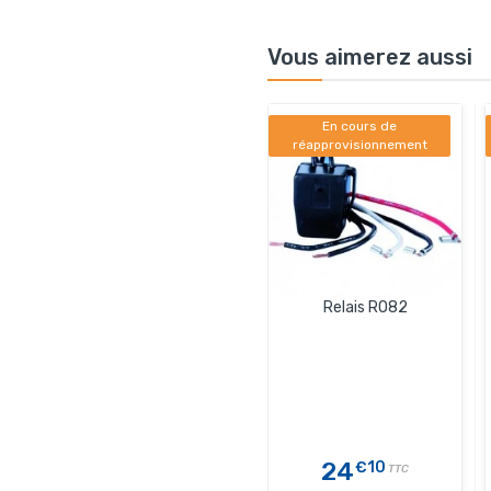
Vous aimerez aussi
En cours de
réapprovisionnement
Relais RO82
24
€10
TTC