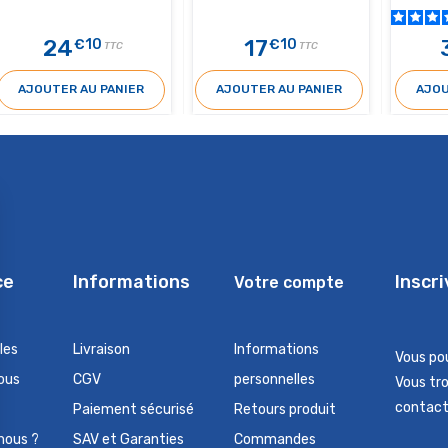
24
17
€10
€10
TTC
TTC
AJOUTER AU PANIER
AJOUTER AU PANIER
AJOU
ce
Informations
Inscr
Votre compte
les
Livraison
Informations
Vous po
ous
CGV
personnelles
Vous tr
contact 
Paiement sécurisé
Retours produit
nous ?
SAV et Garanties
Commandes