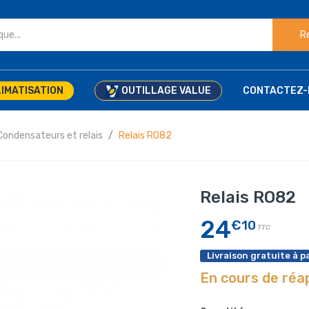
R
IMATISATION
OUTILLAGE VALUE
CONTACTEZ-
Condensateurs et relais
Relais RO82
Relais RO82
24
€10
TTC
Livraison gratuite à pa
En cours de ré