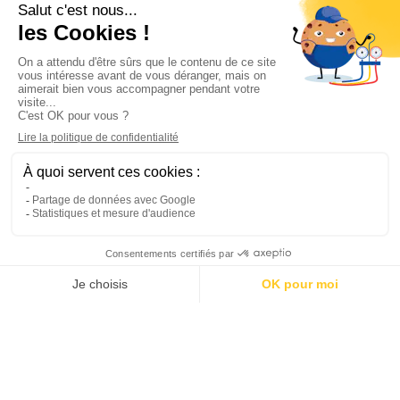
Informations

Climservice

Informations

Votre compte

Inscrivez-vous à notre newsletter

© 2025
Groupe Proservice
Tous droits réservés