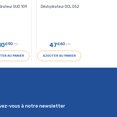
drateur SUD 109
Déshydrateur DCL 052
Déshydrateur
10
47
11
€90
€60
€90
TTC
TTC
TER AU PANIER
AJOUTER AU PANIER
AJOUTER AU 
ivez-vous à notre newsletter