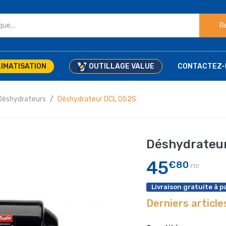
R
IMATISATION
OUTILLAGE VALUE
CONTACTEZ-
Déshydrateurs
Déshydrateur DCL 052S
Déshydrateu
45
€80
TTC
Livraison gratuite à pa
Derniers article