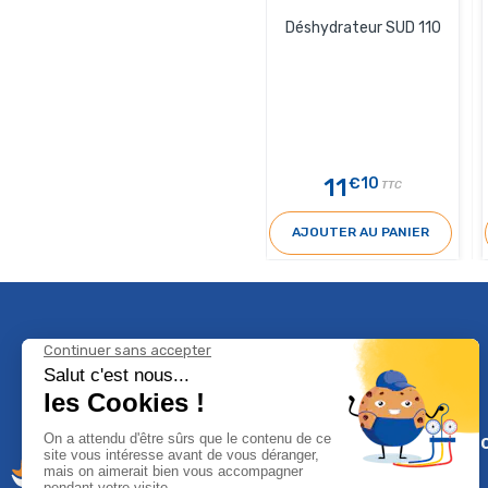
Déshydrateur SUD 110
11
€10
TTC
AJOUTER AU PANIER
Climservi