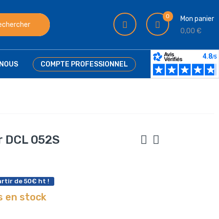
0
Mon panier
echercher
0,00 €
NOUS
COMPTE PROFESSIONNEL
r DCL 052S
rtir de 50€ ht !
s en stock