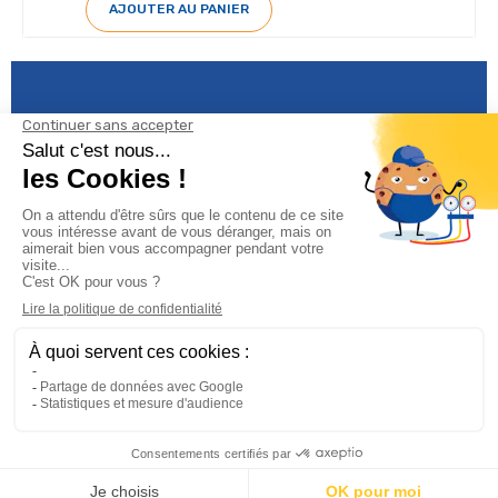
AJOUTER AU PANIER
Informations

Climservice

Informations

Votre compte
