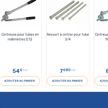
Cintreuse pour tubes en
Ressort à cintrer pour tube
Cintreu
millimètres D.12
3/4
1
54
7
€
€80
TTC
TTC
AJOUTER AU PANIER
AJOUTER AU PANIER
AJOU