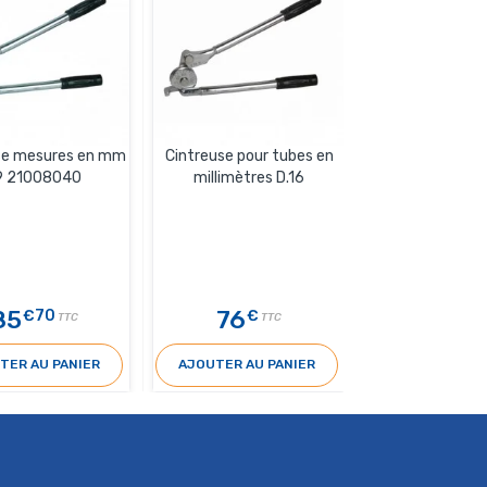
se mesures en mm
Cintreuse pour tubes en
Ressort à cintre
9 21008040
millimètres D.16
3/8
85
76
6
€70
€
€30
TTC
TTC
T
TER AU PANIER
AJOUTER AU PANIER
AJOUTER AU 