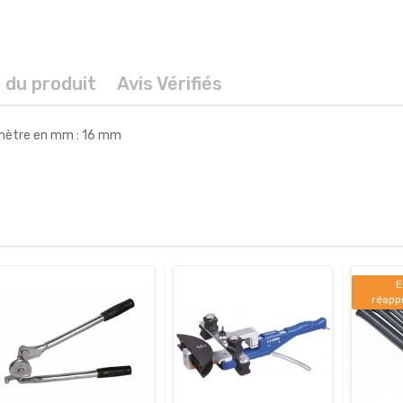
s du produit
Avis Vérifiés
amètre en mm : 16 mm
E
réapp