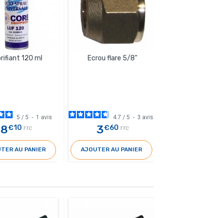
Ressort à cintre
rifiant 120 ml
Ecrou flare 5/8"
1/2
5
/
5
-
1
avis
4.7
/
5
-
3
avis
8
3
6
€10
€60
€80
TTC
TTC
TER AU PANIER
AJOUTER AU PANIER
AJOUTER AU 