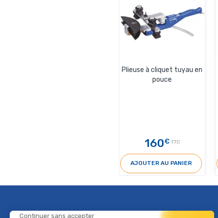
Plieuse à cliquet tuyau en
pouce
160
€
TTC
AJOUTER AU PANIER