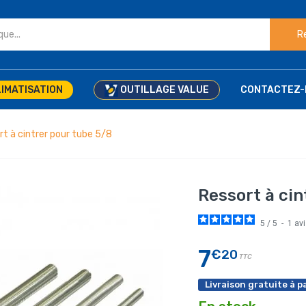
R
IMATISATION
OUTILLAGE VALUE
CONTACTEZ-
rt à cintrer pour tube 5/8
Ressort à cin
5
/
5
-
1
av
7
€20
TTC
Livraison gratuite à pa