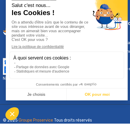
Climservi
Mentions léga
Contactez-n
Plan du site
Qui sommes-
Nous contacter :
sav@groupeproservice.fr
© 2025
Groupe Proservice
Tous droits réservés