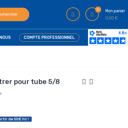
0
Mon panier
echercher
0,00 €
NOUS
COMPTE PROFESSIONNEL
trer pour tube 5/8
is
rtir de 50€ ht !