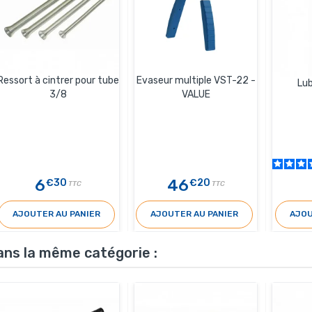
Ressort à cintrer pour tube
Evaseur multiple VST-22 -
Lub
3/8
VALUE
6
46
€30
€20
TTC
TTC
AJOUTER AU PANIER
AJOUTER AU PANIER
AJOU
ans la même catégorie :