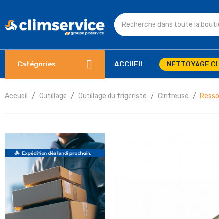
Catégories
ACCUEIL
NETTOYAGE CL
Accueil
Outillage
Outillage du frigoriste
Cintreuse
Resso