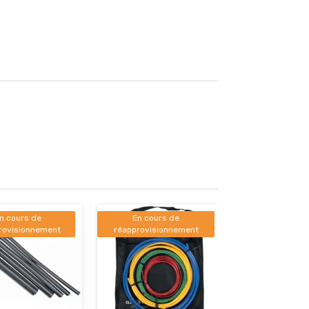
n cours de
En cours de
rovisionnement
réapprovisionnement