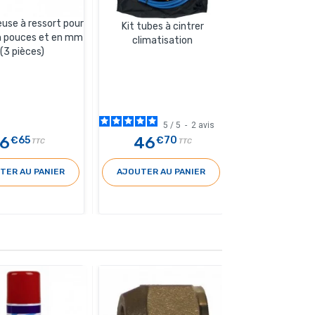
euse à ressort pour
Kit tubes à cintrer
n pouces et en mm
climatisation
(3 pièces)
5
/
5
-
2
avis
6
46
€65
€70
TTC
TTC
TER AU PANIER
AJOUTER AU PANIER