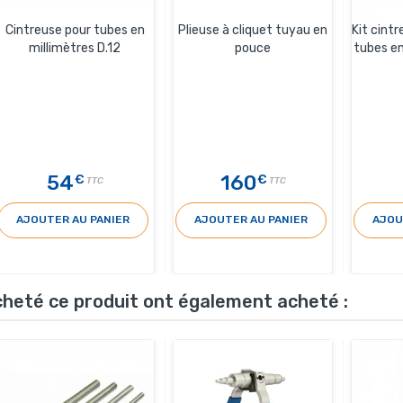
Cintreuse pour tubes en
Plieuse à cliquet tuyau en
Kit cintr
millimètres D.12
pouce
tubes e
54
160
€
€
TTC
TTC
AJOUTER AU PANIER
AJOUTER AU PANIER
AJOU
acheté ce produit ont également acheté :