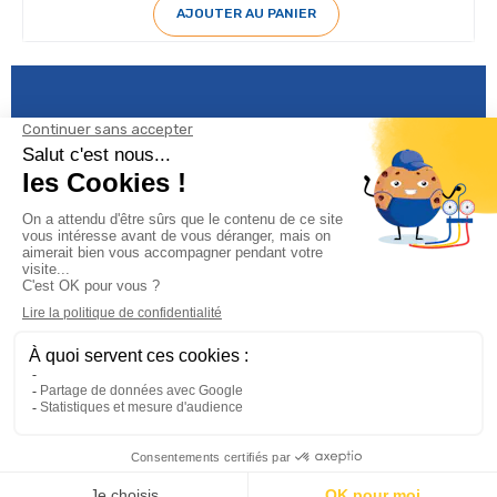
AJOUTER AU PANIER
Informations

Climservice

Informations

Votre compte
