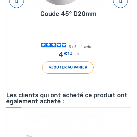
Coude 45° D20mm
5
/
5
-
1
avis
4
€10
TTC
AJOUTER AU PANIER
Les clients qui ont acheté ce produit ont
également acheté :