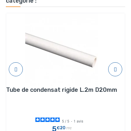
catégorie :
Tube de condensat rigide L.2m D20mm
5
/
5
-
1
avis
5
€20
TTC