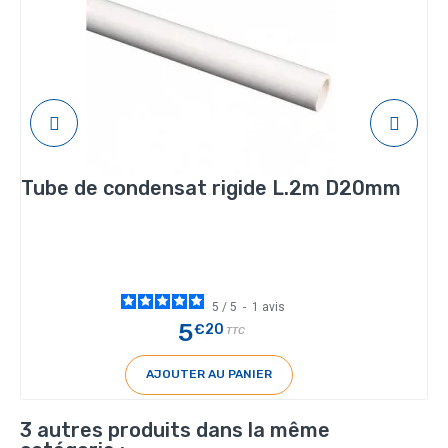
Tube de condensat rigide L.2m D20mm
5
/
5
-
1
avis
5
€20
TTC
AJOUTER AU PANIER
3 autres produits dans la même