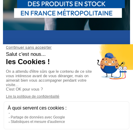
Informations

Climservice

Informations
