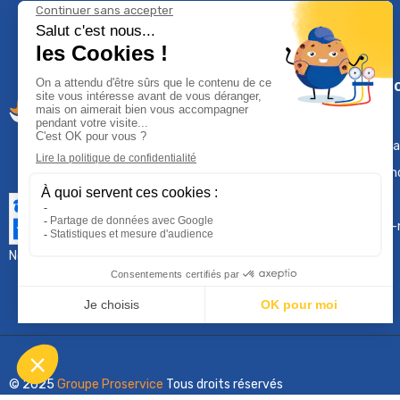
Climservi
Mentions léga
Contactez-n
Plan du site
Qui sommes-
Nous contacter :
sav@groupeproservice.fr
© 2025
Groupe Proservice
Tous droits réservés