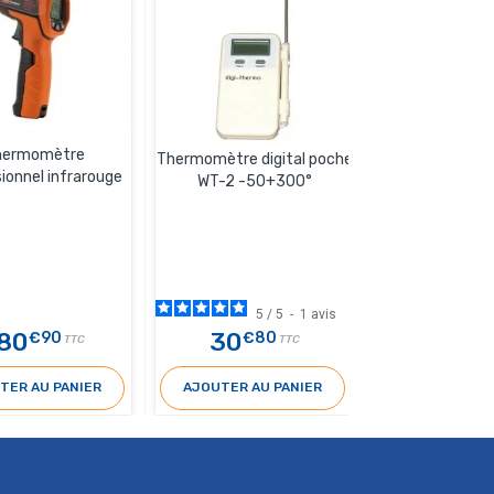
hermomètre
Thermomètre et
Thermomètre digital poche
ionnel infrarouge
WT-2 -50+300°
5
/
5
-
1
avis
80
30
162
€90
€80
€2
TTC
TTC
TER AU PANIER
AJOUTER AU PANIER
AJOUTER AU 