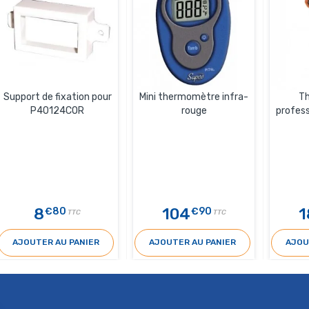
Support de fixation pour
Mini thermomètre infra-
T
P40124COR
rouge
profess
8
104
1
€80
€90
TTC
TTC
AJOUTER AU PANIER
AJOUTER AU PANIER
AJOU