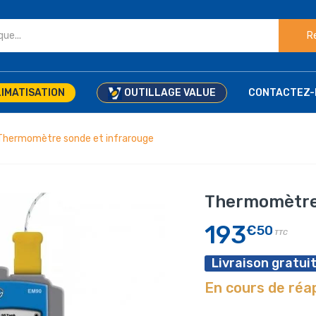
R
IMATISATION
OUTILLAGE VALUE
CONTACTEZ-
Thermomètre sonde et infrarouge
Thermomètre 
193
€50
TTC
Livraison gratuit
En cours de ré