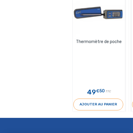
Thermomètre de poche
49
€50
TTC
AJOUTER AU PANIER