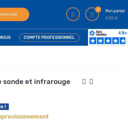
0
Mon panier
echercher
0,00 €
NOUS
COMPTE PROFESSIONNEL
sonde et infrarouge
e !
approvisionnement