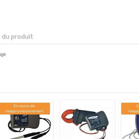
s du produit
uge
En cours de
E
réapprovisionnement
réapp