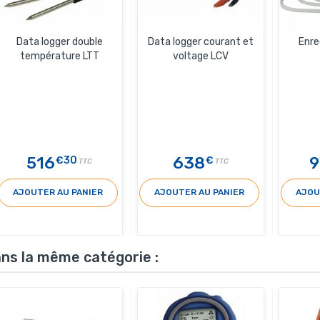
Data logger double
Data logger courant et
Enre
température LTT
voltage LCV
516
638
9
€30
€
TTC
TTC
AJOUTER AU PANIER
AJOUTER AU PANIER
AJOU
ans la même catégorie :