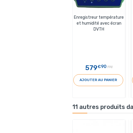
Enregistreur température
et humidité avec écran
DVTH
579
€90
TTC
AJOUTER AU PANIER
11 autres produits d