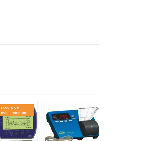
n cours de
rovisionnement