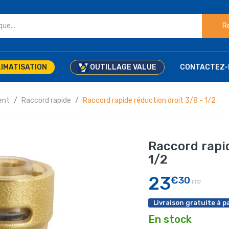
R
IMATISATION
OUTILLAGE VALUE
CONTACTEZ-
ent
Raccord rapide
Raccord rapide réduction droit 3/8 - 1/2
Raccord rapid
1/2
23
€30
TTC
Livraison gratuite à pa
En stock