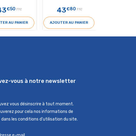
43
43
29
€50
€80
€50
TTC
TTC
TER AU PANIER
AJOUTER AU PANIER
AJOUTER AU 
ivez-vous à notre newsletter
uvez vous désinscrire à tout moment.
ouverez pour cela nos informations de
dans les conditions d'utilisation du site.