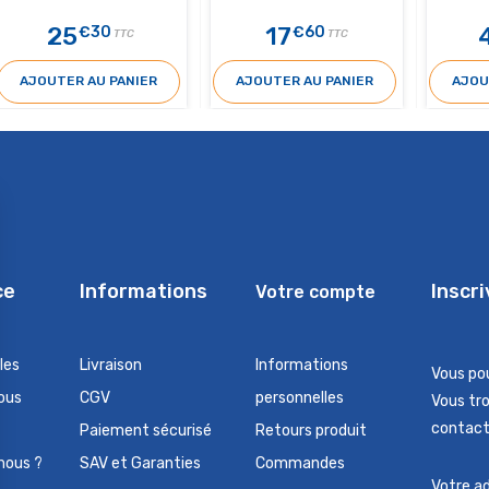
25
17
€30
€60
TTC
TTC
AJOUTER AU PANIER
AJOUTER AU PANIER
AJOU
ce
Informations
Inscr
Votre compte
les
Livraison
Informations
Vous po
ous
CGV
personnelles
Vous tr
contact 
Paiement sécurisé
Retours produit
nous ?
SAV et Garanties
Commandes