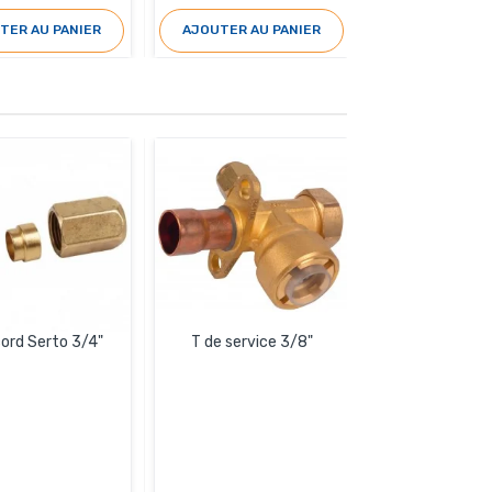
TER AU PANIER
AJOUTER AU PANIER
AJOUTER AU 
ord Serto 3/4"
T de service 3/8"
Raccord rapid
pression 