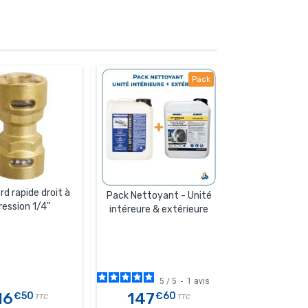
Pack
d rapide droit à
Pack Nettoyant - Unité
Unions droits m
ression 1/4"
intéreure & extérieure
SAE 3/8" -
5
/
5
-
1
avis
3
/
16
147
8
€50
€60
€90
TTC
TTC