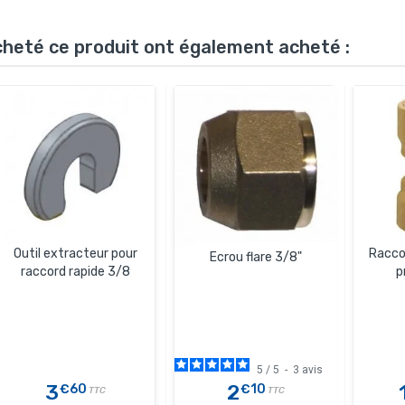
acheté ce produit ont également acheté :
Outil extracteur pour
Raccor
Ecrou flare 3/8"
raccord rapide 3/8
p
5
/
5
-
3
avis
3
2
€60
€10
TTC
TTC