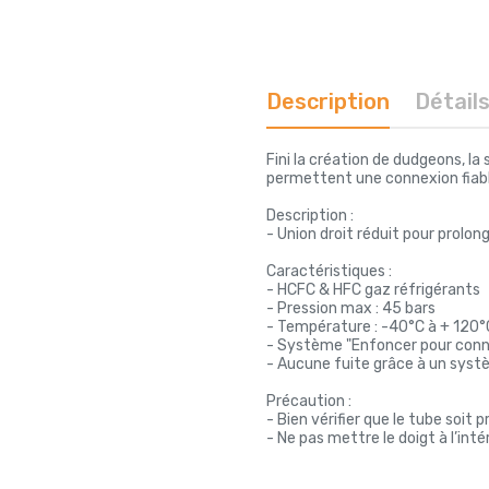
Description
Détail
Fini la création de dudgeons, la
permettent une connexion fiable
Description :
- Union droit réduit pour prolo
Caractéristiques :
- HCFC & HFC gaz réfrigérants
- Pression max : 45 bars
- Température : -40°C à + 120°
- Système "Enfoncer pour conn
- Aucune fuite grâce à un syst
Précaution :
- Bien vérifier que le tube soit
- Ne pas mettre le doigt à l’inté