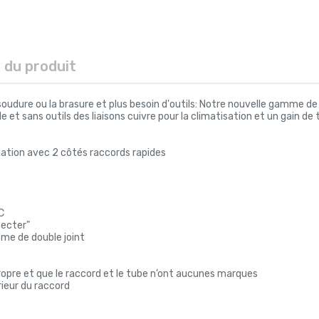
s du produit
 soudure ou la brasure et plus besoin d'outils: Notre nouvelle gamme de
 et sans outils des liaisons cuivre pour la climatisation et un gain de
ngation avec 2 côtés raccords rapides
C
ecter"
ème de double joint
 propre et que le raccord et le tube n’ont aucunes marques
rieur du raccord