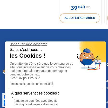
39
€40
TTC
AJOUTER AU PANIER
Climservi
Mentions léga
Contactez-n
Plan du site
Qui sommes-