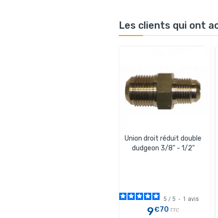
Les clients qui ont 
Union droit réduit double
dudgeon 3/8" - 1/2"
5
/
5
-
1
avis
9
€70
TTC