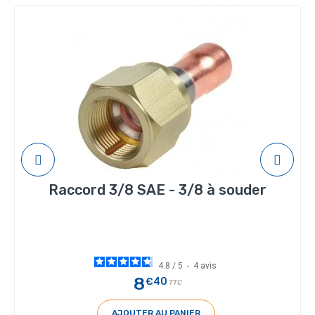
Raccord 3/8 SAE - 3/8 à souder
4.8
/
5
-
4
avis
8
€40
TTC
AJOUTER AU PANIER