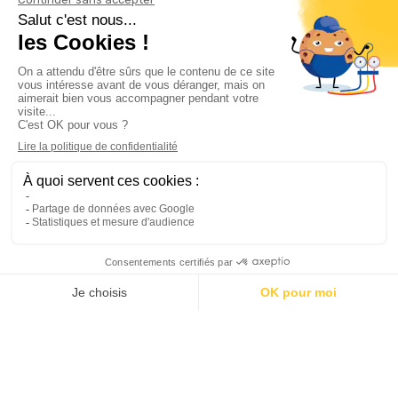
Informations

Climservice

Informations

Votre compte

Inscrivez-vous à notre newsletter

© 2025
Groupe Proservice
Tous droits réservés