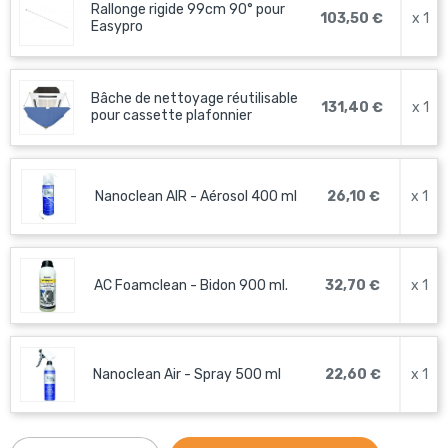
Rallonge rigide 99cm 90° pour
103,50 €
x 1
Easypro
Bâche de nettoyage réutilisable
131,40 €
x 1
pour cassette plafonnier
Nanoclean AIR - Aérosol 400 ml
26,10 €
x 1
AC Foamclean - Bidon 900 ml.
32,70 €
x 1
Nanoclean Air - Spray 500 ml
22,60 €
x 1