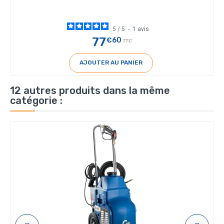
5
/
5
-
1
avis
77
€60
TTC
AJOUTER AU PANIER
12 autres produits dans la même
catégorie :