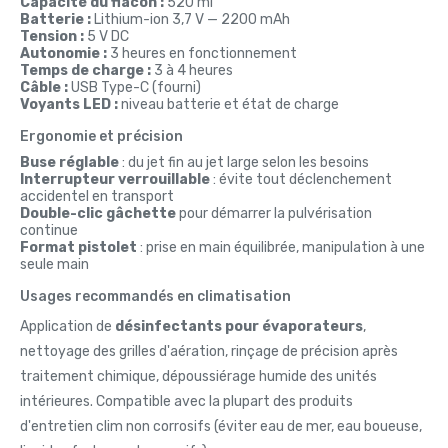
Capacité du flacon :
520 ml
Batterie :
Lithium-ion 3,7 V — 2200 mAh
Tension :
5 V DC
Autonomie :
3 heures en fonctionnement
Temps de charge :
3 à 4 heures
Câble :
USB Type-C (fourni)
Voyants LED :
niveau batterie et état de charge
Ergonomie et précision
Buse réglable
: du jet fin au jet large selon les besoins
Interrupteur verrouillable
: évite tout déclenchement
accidentel en transport
Double-clic gâchette
pour démarrer la pulvérisation
continue
Format pistolet
: prise en main équilibrée, manipulation à une
seule main
Usages recommandés en climatisation
Application de
désinfectants pour évaporateurs
,
nettoyage des grilles d'aération, rinçage de précision après
traitement chimique, dépoussiérage humide des unités
intérieures. Compatible avec la plupart des produits
d'entretien clim non corrosifs (éviter eau de mer, eau boueuse,