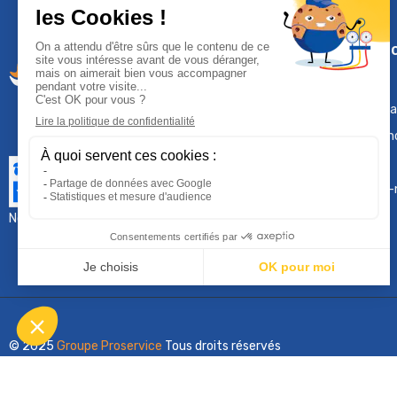
Climservi
Mentions léga
Contactez-n
Plan du site
Qui sommes-
Nous contacter :
sav@groupeproservice.fr
© 2025
Groupe Proservice
Tous droits réservés