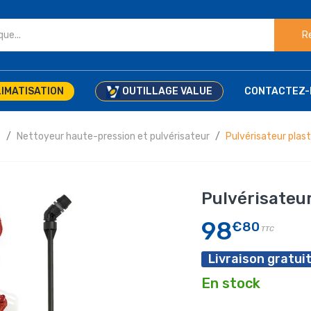
R
IMATISATION
OUTILLAGE VALUE
CONTACTEZ-
s
Nettoyeur haute-pression et pulvérisateur
Pulvérisateur plast
Pulvérisateur
98
€80
TTC
Livraison gratuit
En stock