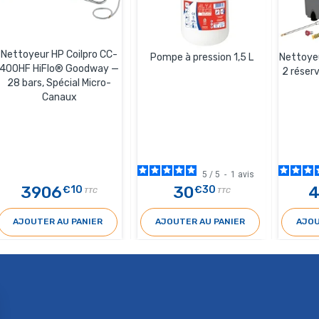
Nettoyeur HP Coilpro CC-
Pompe à pression 1,5 L
Nettoyeu
400HF HiFlo® Goodway —
2 réser
28 bars, Spécial Micro-
Canaux
5
/
5
-
1
avis
3906
30
€10
€30
TTC
TTC
AJOUTER AU PANIER
AJOUTER AU PANIER
AJOU