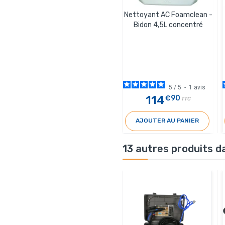
Nettoyant AC Foamclean -
Bidon 4,5L concentré
5
/
5
-
1
avis
114
€90
TTC
AJOUTER AU PANIER
13 autres produits d