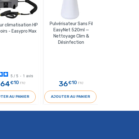
Pulvérisateur Sans Fil
Kit outillage 
r climatisation HP
EasyNet 520ml —
climatisation 
voirs - Easypro Max
Nettoyage Clim &
Désinfection
5
/
5
-
1
avis
464
36
722
€10
€10
€2
TTC
TTC
TER AU PANIER
AJOUTER AU PANIER
AJOUTER AU 