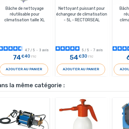
Bâche de nettoyage
Nettoyant puissant pour
Bâch
réutilisable pour
échangeur de climatisation
réu
climatisation taille XL
- 5L - RECTORSEAL
clima
4.7
/
5
-
3
avis
5
/
5
-
7
avis
74
54
€40
€30
TTC
TTC
AJOUTER AU PANIER
AJOUTER AU PANIER
AJOU
ans la même catégorie :