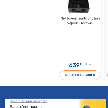
Nettoyeur multifonction
vapeur EASYVAP
639
€50
TTC
AJOUTER AU PANIER