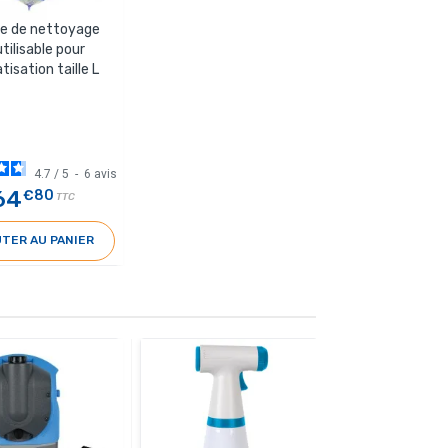
e de nettoyage
tilisable pour
tisation taille L
4.7
/
5
-
6
avis
64
€80
TTC
TER AU PANIER