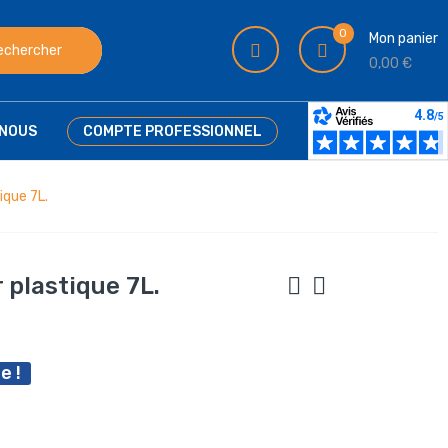
0
Mon panier
echercher
0,00 €
NOUS
COMPTE PROFESSIONNEL
ique 7L.
 plastique 7L.
e !