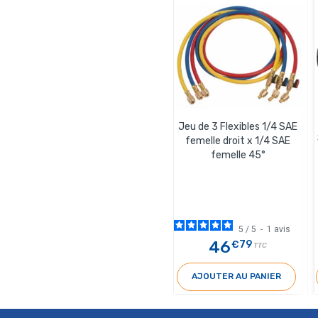
Jeu de 3 Flexibles 1/4 SAE
femelle droit x 1/4 SAE
femelle 45°
5
/
5
-
1
avis
46
€79
TTC
AJOUTER AU PANIER