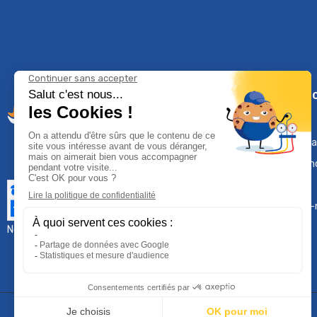
Climservi
Mentions léga
Contactez-n
Plan du site
Qui sommes-
Nous contacter :
sav@groupeproservice.fr