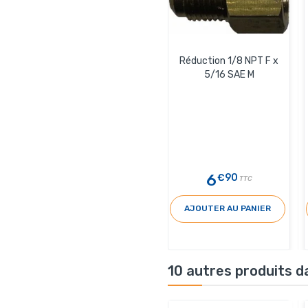
Réduction 1/8 NPT F x
5/16 SAE M
6
€90
TTC
AJOUTER AU PANIER
10 autres produits d