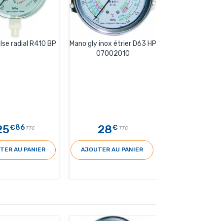
lse radial R410 BP
Mano gly inox étrier D63 HP
07002010
25
28
€86
€
TTC
TTC
TER AU PANIER
AJOUTER AU PANIER