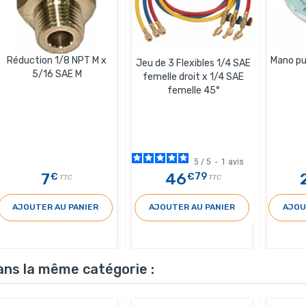
Réduction 1/8 NPT M x
Mano pu
Jeu de 3 Flexibles 1/4 SAE
5/16 SAE M
femelle droit x 1/4 SAE
femelle 45°
5
/
5
-
1
avis
7
46
€
€79
TTC
TTC
AJOUTER AU PANIER
AJOUTER AU PANIER
AJOU
ans la même catégorie :