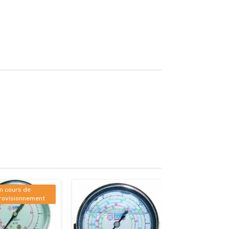
n cours de
rovisionnement