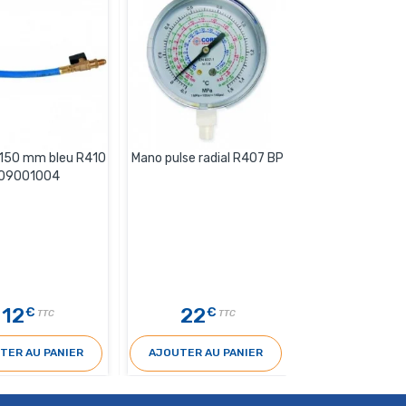
e 150 mm bleu R410
Mano pulse radial R407 BP
Flexible 3000
09001004
R410 0900
12
22
35
€
€
€
TTC
TTC
T
TER AU PANIER
AJOUTER AU PANIER
AJOUTER AU 