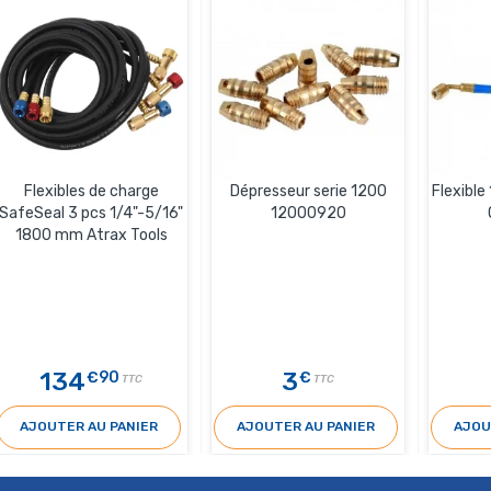
Flexibles de charge
Dépresseur serie 1200
Flexibl
SafeSeal 3 pcs 1/4"-5/16"
12000920
1800 mm Atrax Tools
134
3
€90
€
TTC
TTC
AJOUTER AU PANIER
AJOUTER AU PANIER
AJOU