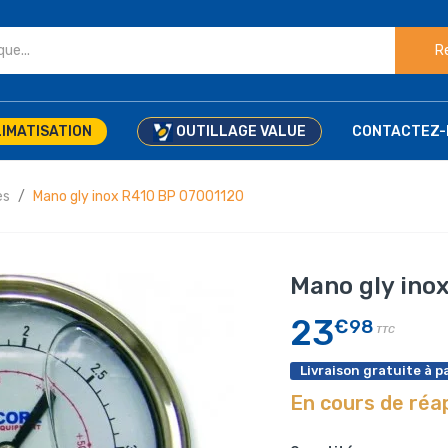
R
IMATISATION
OUTILLAGE VALUE
CONTACTEZ-
es
Mano gly inox R410 BP 07001120
Mano gly ino
23
€98
TTC
Livraison gratuite à pa
En cours de ré