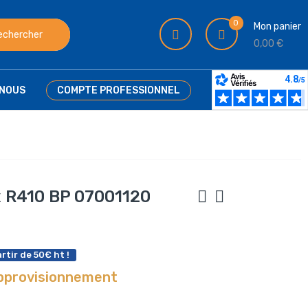
0
Mon panier
echercher
0,00 €
NOUS
COMPTE PROFESSIONNEL
x R410 BP 07001120
rtir de 50€ ht !
approvisionnement