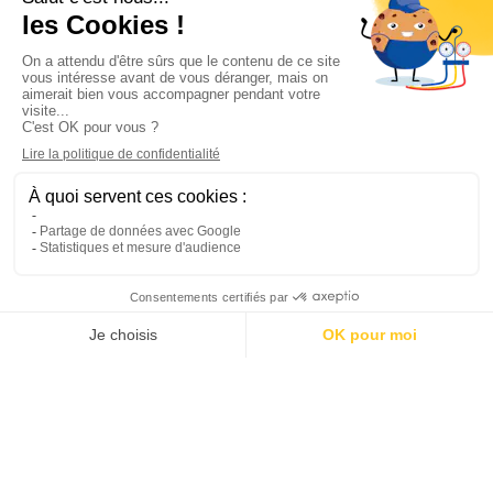
Informations

Climservice

Informations

Votre compte

Inscrivez-vous à notre newsletter

© 2025
Groupe Proservice
Tous droits réservés