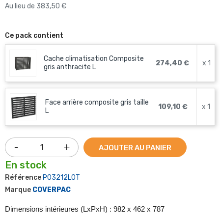
Au lieu de 383,50 €
Ce pack contient
Cache climatisation Composite
274,40 €
x 1
gris anthracite L
Face arrière composite gris taille
109,10 €
x 1
L
AJOUTER AU PANIER
En stock
Référence
P03212LOT
Marque
COVERPAC
Dimensions intérieures (LxPxH) : 982 x 462 x 787