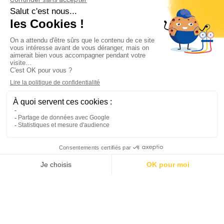
Informations

Climservice

Informations

Votre compte

Inscrivez-vous à notre newsletter

© 2025
Groupe Proservice
Tous droits réservés