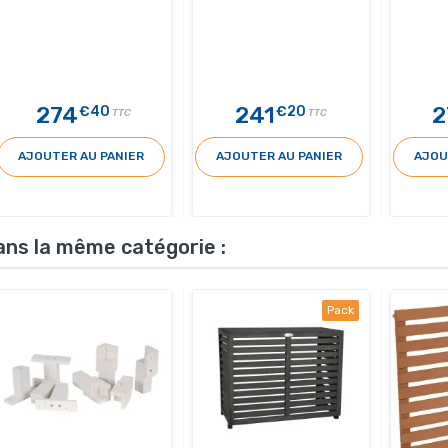
274
241
2
€40
€20
TTC
TTC
AJOUTER AU PANIER
AJOUTER AU PANIER
AJOU
ans la même catégorie :
Pack