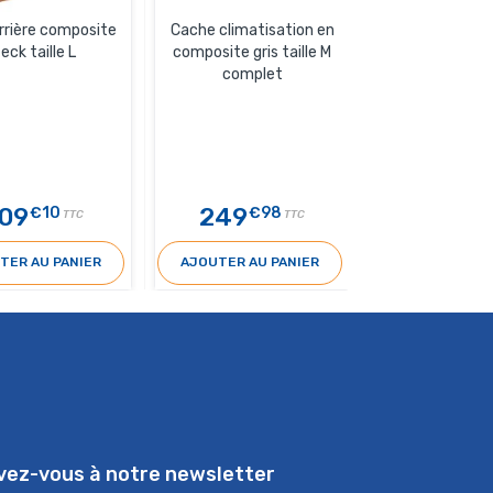
rrière composite
Cache climatisation en
Cache climatis
eck taille L
composite gris taille M
composite Blanc
complet
comple
09
249
289
€10
€98
€9
TTC
TTC
TER AU PANIER
AJOUTER AU PANIER
AJOUTER AU 
ivez-vous à notre newsletter