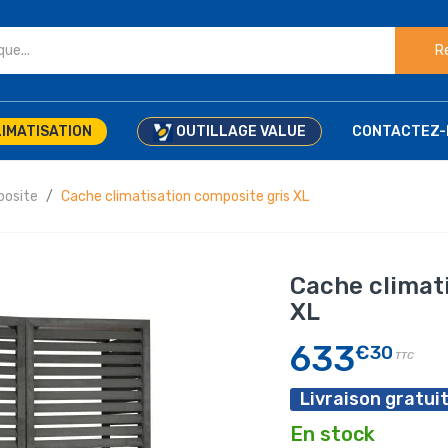
R
IMATISATION
OUTILLAGE VALUE
CONTACTEZ-
posite
Cache climatisation composite gris XL
Cache climat
XL
633
€30
TTC
Livraison gratuit
En stock