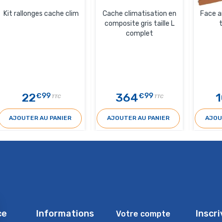
Kit rallonges cache clim
Cache climatisation en
Face a
composite gris taille L
t
complet
22
364
1
€99
€99
TTC
TTC
AJOUTER AU PANIER
AJOUTER AU PANIER
AJOU
ce
Informations
Inscr
Votre compte