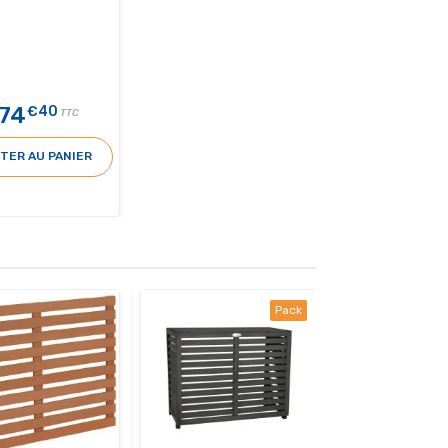
74
€40
TTC
TER AU PANIER
Pack