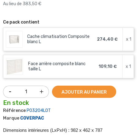
Au lieu de 383,50 €
Ce pack contient
Cache climatisation Composite
274,40 €
x 1
blanc L
Face arrière composite blanc
109,10 €
x 1
taille L
AJOUTER AU PANIER
En stock
Référence
P03204LOT
Marque
COVERPAC
Dimensions intérieures (LxPxH) : 982 x 462 x 787