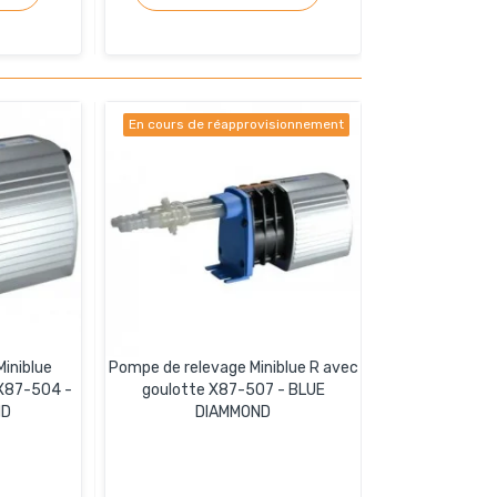
En cours de réapprovisionnement
iniblue
Pompe de relevage Miniblue R avec
X87-504 -
goulotte X87-507 - BLUE
ND
DIAMMOND