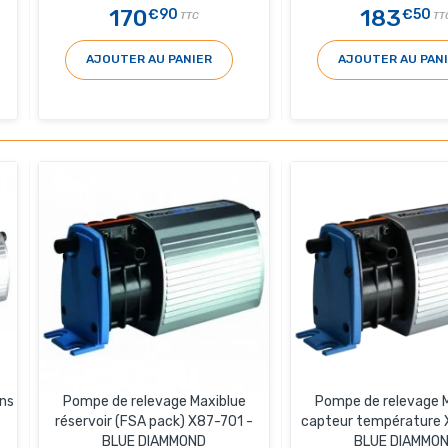
170
183
€90
€50
TTC
TT
AJOUTER AU PANIER
AJOUTER AU PAN
ns
Pompe de relevage Maxiblue
Pompe de relevage 
réservoir (FSA pack) X87-701 -
capteur température 
BLUE DIAMMOND
BLUE DIAMMO