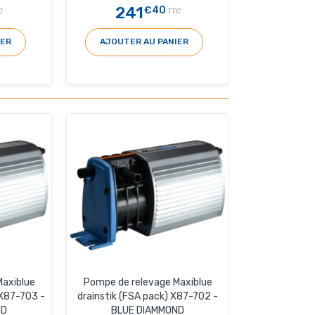
241
€40
C
TTC
IER
AJOUTER AU PANIER
Maxiblue
Pompe de relevage Maxiblue
X87-703 -
drainstik (FSA pack) X87-702 -
ND
BLUE DIAMMOND