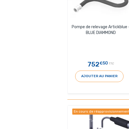
Pompe de relevage Artickblue 
BLUE DIAMMOND
752
€50
TTC
AJOUTER AU PANIER
En cours de réapprovisionnemen