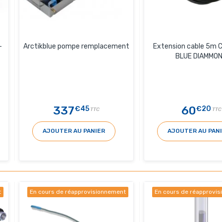
-
Arctikblue pompe remplacement
Extension cable 5m C
BLUE DIAMMO
337
60
€45
€20
TTC
TTC
AJOUTER AU PANIER
AJOUTER AU PAN
t
En cours de réapprovisionnement
En cours de réapprovi