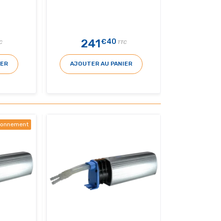
241
€40
C
TTC
IER
AJOUTER AU PANIER
sionnement