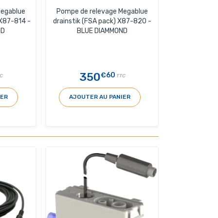
Megablue
Pompe de relevage Megablue
X87-814 -
drainstik (FSA pack) X87-820 -
ND
BLUE DIAMMOND
350
€60
C
TTC
IER
AJOUTER AU PANIER