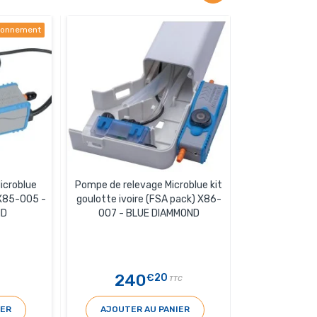
sionnement
icroblue
Pompe de relevage Microblue kit
X85-005 -
goulotte ivoire (FSA pack) X86-
ND
007 - BLUE DIAMMOND
240
€20
TTC
IER
AJOUTER AU PANIER