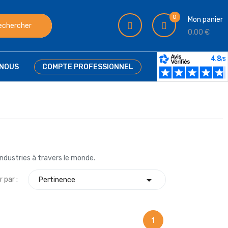
0
Mon panier
echercher
0,00 €
NOUS
COMPTE PROFESSIONNEL
ndustries à travers le monde.

r par :
Pertinence
1