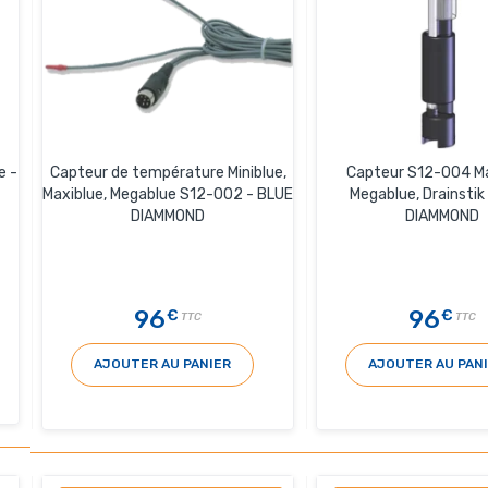
e -
Capteur de température Miniblue,
Capteur S12-004 Ma
Maxiblue, Megablue S12-002 - BLUE
Megablue, Drainstik
DIAMMOND
DIAMMOND
96
96
€
€
TTC
TTC
AJOUTER AU PANIER
AJOUTER AU PAN