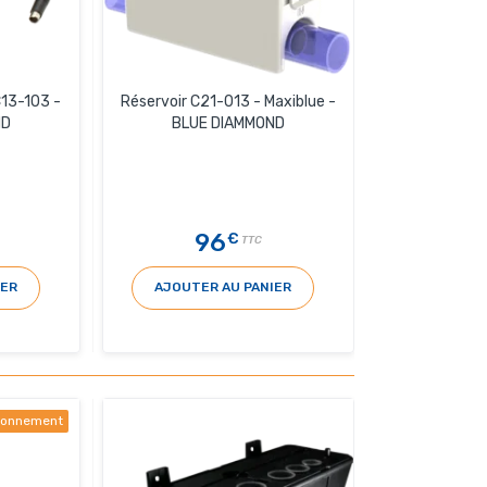
13-103 -
Réservoir C21-013 - Maxiblue -
ND
BLUE DIAMMOND
96
€
TTC
IER
AJOUTER AU PANIER
sionnement