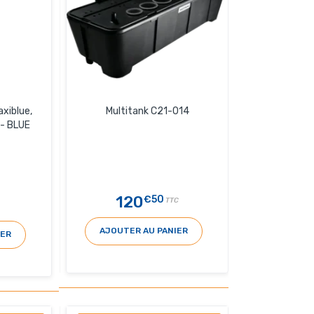
xiblue,
Multitank C21-014
 - BLUE
120
€50
TTC
AJOUTER AU PANIER
IER