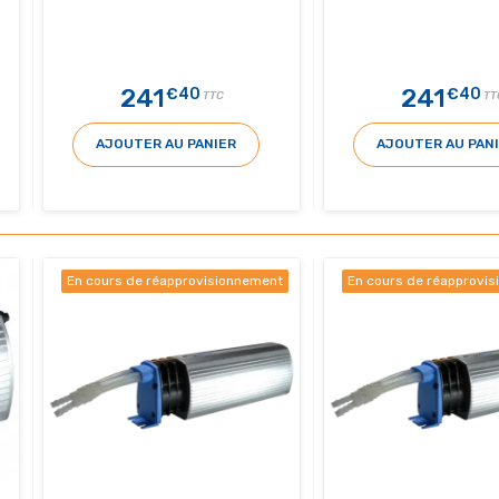
241
241
€40
€40
TTC
TT
AJOUTER AU PANIER
AJOUTER AU PAN
En cours de réapprovisionnement
En cours de réapprovi