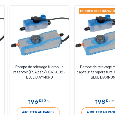
En cours de réapprovi
Pompe de relevage Microblue
Pompe de relevage M
-
réservoir (FSA pack) X86-002 -
capteur température 
BLUE DIAMMOND
BLUE DIAMMO
196
198
€50
€
TTC
TTC
AJOUTER AU PANIER
AJOUTER AU PAN