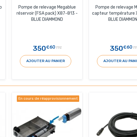
o
Pompe de relevage Megablue
Pompe de relevage 
réservoir (FSA pack) X87-813 -
capteur température 
BLUE DIAMMOND
BLUE DIAMMO
350
350
€60
€60
TTC
TT
AJOUTER AU PANIER
AJOUTER AU PAN
En cours de réapprovisionnement