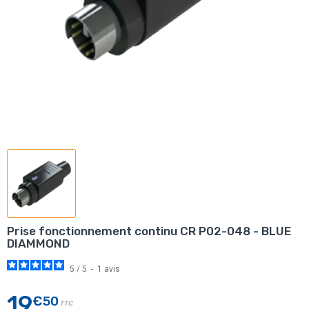
Prise fonctionnement continu CR P02-048 - BLUE
DIAMMOND
5
/
5
-
1
avis
19
€50
TTC