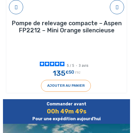
Pompe de relevage compacte – Aspen
FP2212 – Mini Orange silencieuse
5
/
5
-
3
avis
135
€50
TTC
AJOUTER AU PANIER
Commander avant
00h 49m 49s
Pour une expédition aujourd'hui