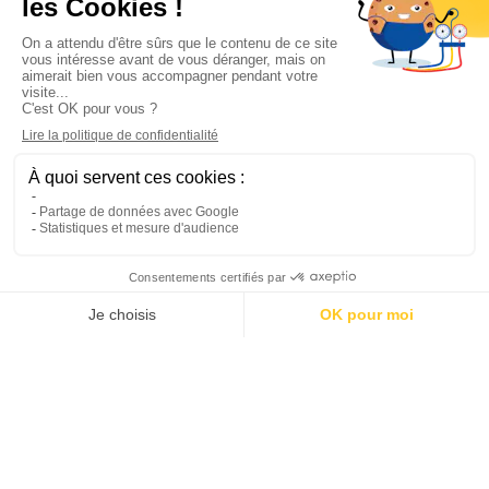
Informations

Climservice

Informations

Votre compte

Inscrivez-vous à notre newsletter

© 2025
Groupe Proservice
Tous droits réservés