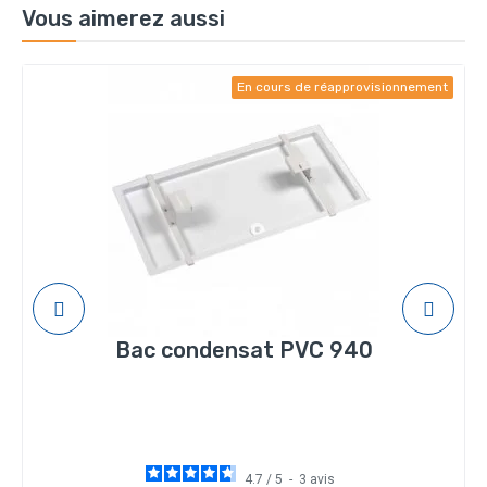
Vous aimerez aussi
En cours de réapprovisionnement
Bac condensat PVC 940
4.7
/
5
-
3
avis