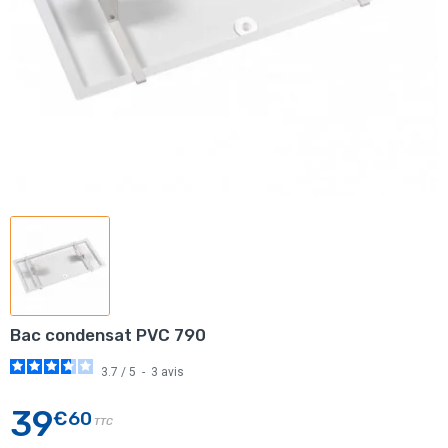
Bac condensat PVC 790
3.7
/
5
-
3
avis
39
€60
TTC