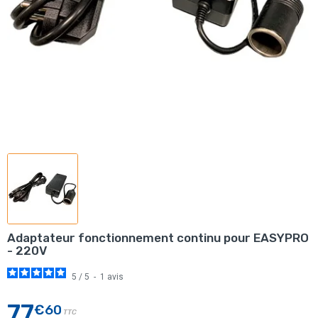
Adaptateur fonctionnement continu pour EASYPRO
- 220V
5
/
5
-
1
avis
77
€60
TTC