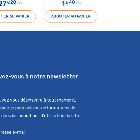
27
1
6
€20
€40
€50
TTC
TTC
T
TER AU PANIER
AJOUTER AU PANIER
AJOUTER AU 
ivez-vous à notre newsletter
uvez vous désinscrire à tout moment.
ouverez pour cela nos informations de
dans les conditions d'utilisation du site.