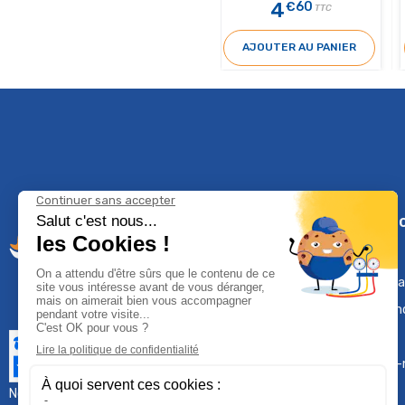
4
€60
TTC
AJOUTER AU PANIER
Climservi
Mentions léga
Contactez-n
Plan du site
Qui sommes-
Nous contacter :
sav@groupeproservice.fr