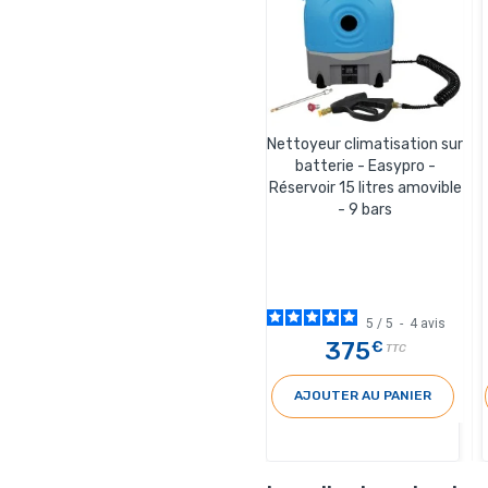
Nettoyeur climatisation sur
batterie - Easypro -
Réservoir 15 litres amovible
- 9 bars
5
/
5
-
4
avis
375
€
TTC
AJOUTER AU PANIER