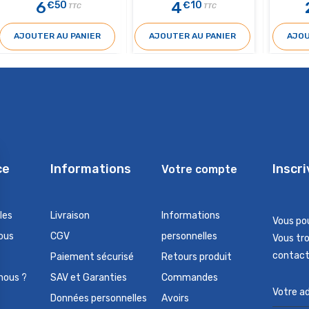
6
4
€50
€10
TTC
TTC
AJOUTER AU PANIER
AJOUTER AU PANIER
AJOU
ce
Informations
Inscr
Votre compte
les
Livraison
Informations
Vous po
ous
CGV
personnelles
Vous tr
contact 
Paiement sécurisé
Retours produit
nous ?
SAV et Garanties
Commandes
Données personnelles
Avoirs