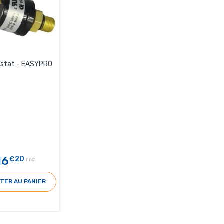
ostat - EASYPRO
16
€20
TTC
TER AU PANIER