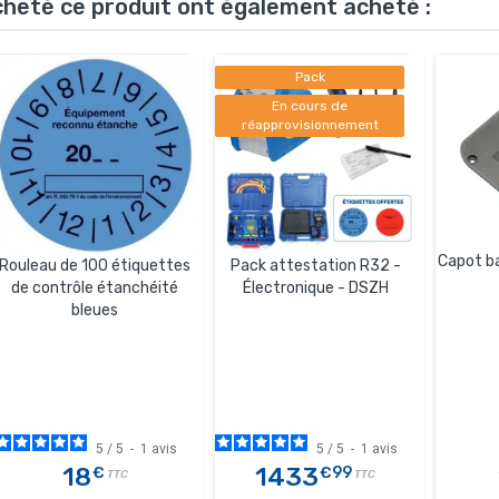
acheté ce produit ont également acheté :
Pack
En cours de
réapprovisionnement
Capot b
Rouleau de 100 étiquettes
Pack attestation R32 -
de contrôle étanchéité
Électronique - DSZH
bleues
5
/
5
-
1
avis
5
/
5
-
1
avis
18
1433
€
€99
TTC
TTC