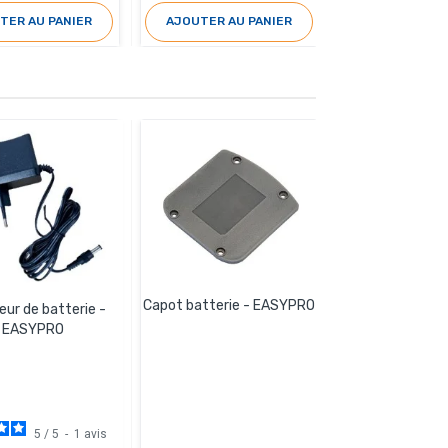
TER AU PANIER
AJOUTER AU PANIER
AJOUTER AU 
Capot batterie - EASYPRO
Roulette - 
eur de batterie -
EASYPRO
5
/
5
-
1
avis