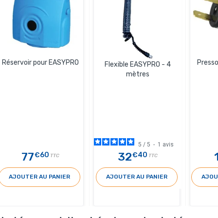
Réservoir pour EASYPRO
Press
Flexible EASYPRO - 4
mètres
5
/
5
-
1
avis
77
32
€60
€40
TTC
TTC
AJOUTER AU PANIER
AJOUTER AU PANIER
AJOU