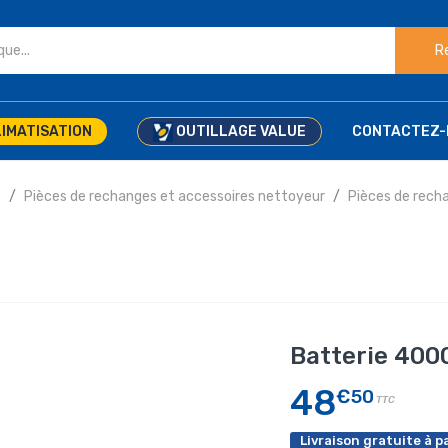
R
IMATISATION
OUTILLAGE VALUE
CONTACTEZ-
s
Pièces de rechanges et accessoires nettoyeur
Pièces de rec
Batterie 400
48
€50
TTC
Livraison gratuite à pa