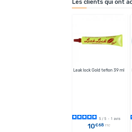
Les clients qui ont 
Leak lock Gold teflon 39 ml
5
/
5
-
1
avis
10
€68
TTC