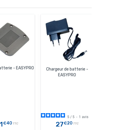
atterie - EASYPRO
Chargeur de batterie -
Nettoyeur climat
EASYPRO
batterie - E
Réservoir 15 litr
- 9 bar
5
/
5
-
1
avis
5
/
1
27
375
€40
€20
€
TTC
TTC