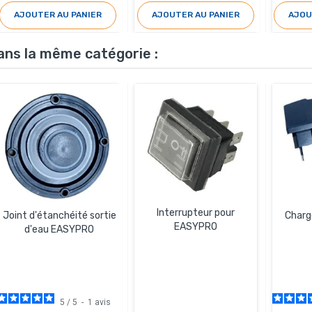
AJOUTER AU PANIER
AJOUTER AU PANIER
AJOU
ans la même catégorie :
Interrupteur pour
Joint d'étanchéité sortie
Charg
EASYPRO
d'eau EASYPRO
5
/
5
-
1
avis