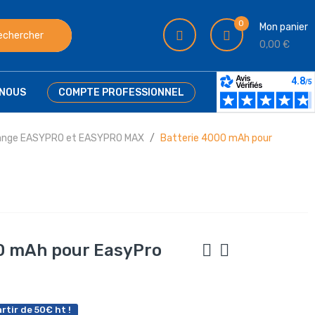
0
Mon panier
echercher
0,00 €
NOUS
COMPTE PROFESSIONNEL
hange EASYPRO et EASYPRO MAX
Batterie 4000 mAh pour
0 mAh pour EasyPro
rtir de 50€ ht !