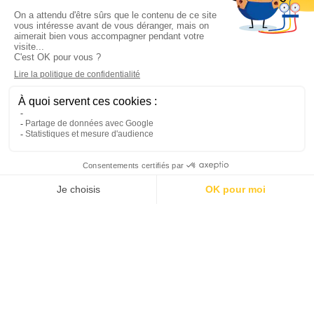
Informations

Climservice

Informations

Votre compte

Inscrivez-vous à notre newsletter

© 2025
Groupe Proservice
Tous droits réservés