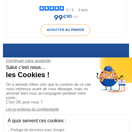
5
/
5
-
3
avis
99
€90
TTC
AJOUTER AU PANIER
Informations

Climservice
